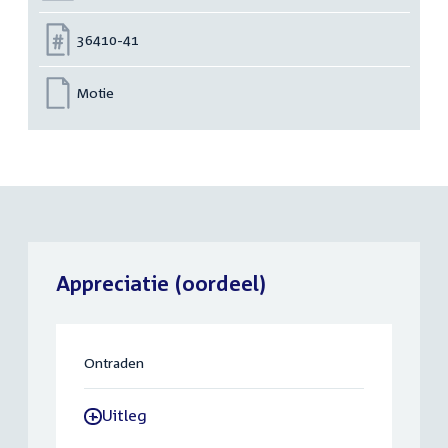
Nummer:
36410-41
Motie
Appreciatie (oordeel)
Ontraden
Uitleg
-