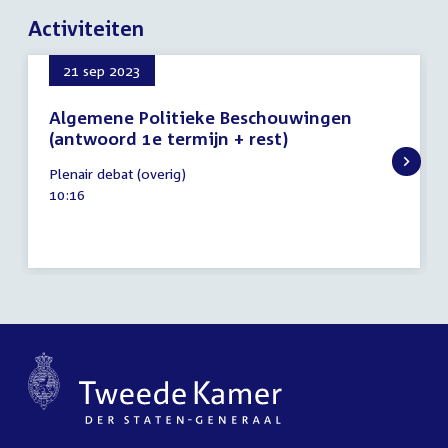
Activiteiten
21 sep 2023
Algemene Politieke Beschouwingen
(antwoord 1e termijn + rest)
21
Plenair debat (overig)
september
Tijd
10:16
2023
activiteit: