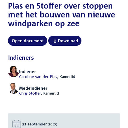
Plas en Stoffer over stoppen
met het bouwen van nieuwe
windparken op zee
Open document
Download
Indieners
Indiener
Caroline van der Plas
, Kamerlid
Medeindiener
Chris Stoffer
, Kamerlid
Datum:
21 september 2023