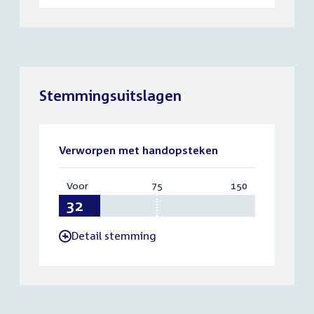
Stemmingsuitslagen
Verworpen met handopsteken
Voor
:
75
Vereist:
150
Totaal:
32
75
150
Detail stemming
-