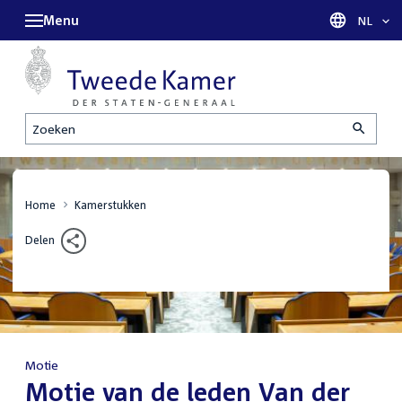
Menu
Taal sel
NL
Zoeken
Home
Kamerstukken
Delen
Motie
:
Motie van de leden Van der