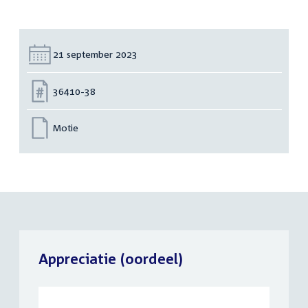
Datum:
21 september 2023
Nummer:
36410-38
Motie
Appreciatie (oordeel)