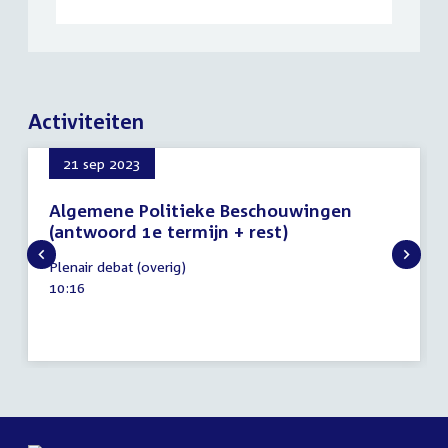
Activiteiten
21 sep 2023
Algemene Politieke Beschouwingen
(antwoord 1e termijn + rest)
21
Plenair debat (overig)
september
Tijd
10:16
2023
activiteit: