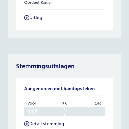
Oordeel Kamer
Uitleg
-
Stemmingsuitslagen
Aangenomen met handopsteken
Voor
:
75
Vereist:
150
Totaal:
138
75
150
Detail stemming
-