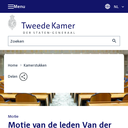
Menu
Taal sel
NL
Zoeken
Home
Kamerstukken
Delen
Motie
:
Motie van de leden Van der