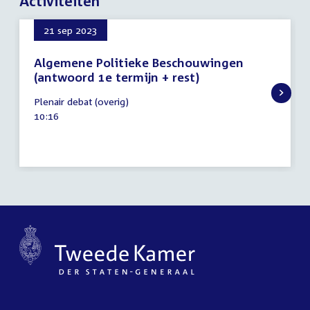
Activiteiten
21 sep 2023
Algemene Politieke Beschouwingen
(antwoord 1e termijn + rest)
21
Plenair debat (overig)
september
Tijd
10:16
2023
activiteit: