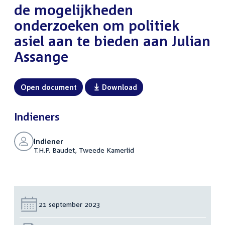
de mogelijkheden
onderzoeken om politiek
asiel aan te bieden aan Julian
Assange
Open document
Download
Indieners
Indiener
T.H.P. Baudet, Tweede Kamerlid
Datum:
21 september 2023