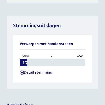
Stemmingsuitslagen
Verworpen met handopsteken
Voor
:
75
Vereist:
150
Totaal:
17
75
150
Detail stemming
-