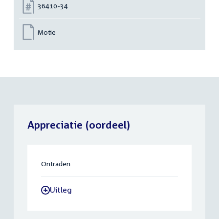
Nummer:
36410-34
Motie
Appreciatie (oordeel)
Ontraden
Uitleg
-