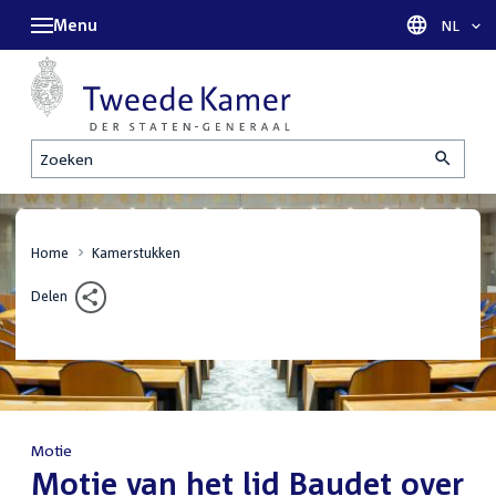
Menu
Taal sel
NL
Zoeken
Home
Kamerstukken
Delen
Motie
:
Motie van het lid Baudet over