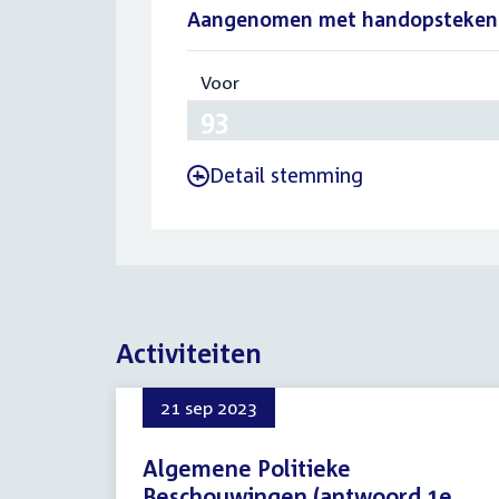
Aangenomen met handopsteken
Voor
:
93
Detail stemming
-
Activiteiten
21 sep 2023
Algemene Politieke
Beschouwingen (antwoord 1e