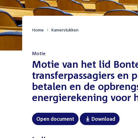
Home
Kamerstukken
Motie
:
Motie van het lid Bont
transferpassagiers en p
betalen en de opbreng
energierekening voor 
Open document
Download