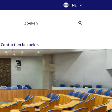
Taal selectie
NL
Zoeken
Contact en bezoek