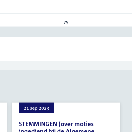
75
Vereist:
75
21 sep 2023
STEMMINGEN (over moties
ingediend bij de Algemene