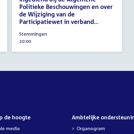
Politieke Beschouwingen en over
de Wijziging van de
Participatiewet in verband...
21
Stemmingen
september
Tijd
20:00
2023
activiteit:
op de hoogte
Ambtelijke ondersteuni
ale media
Organogram