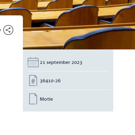
n
Datum:
21 september 2023
Nummer:
36410-26
Motie