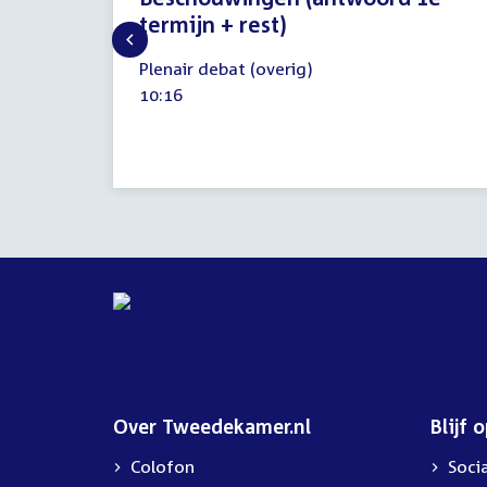
termijn + rest)
21
Plenair debat (overig)
september
Tijd
10:16
2023
activiteit:
Over Tweedekamer.nl
Blijf 
Colofon
Soci