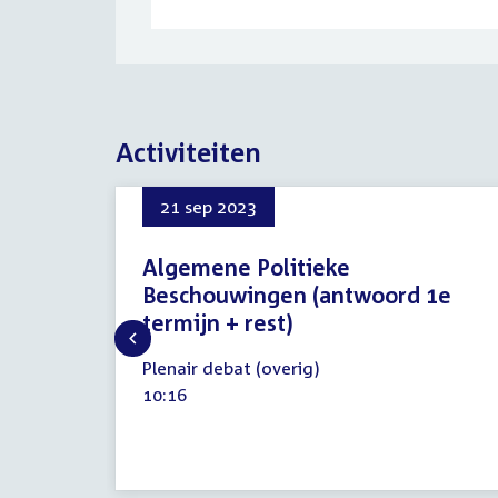
Activiteiten
21 sep 2023
Algemene Politieke
Beschouwingen (antwoord 1e
termijn + rest)
21
Plenair debat (overig)
september
Tijd
10:16
2023
activiteit: