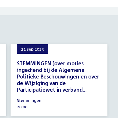
21 sep 2023
STEMMINGEN (over moties
ingediend bij de Algemene
Politieke Beschouwingen en over
de Wijziging van de
Participatiewet in verband...
21
Stemmingen
september
Tijd
20:00
2023
activiteit: