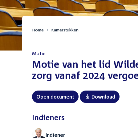
Home
Kamerstukken
Motie
:
Motie van het lid Wild
zorg vanaf 2024 vergoe
Open document
Download
Indieners
Indiener