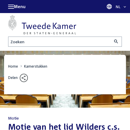
Menu
Taal sel
NL
Zoeken
Home
Kamerstukken
Delen
Motie
:
Motie van het lid Wilders c.s.