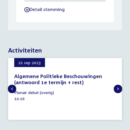
Detail stemming
-
Activiteiten
21 sep 2023
Algemene Politieke Beschouwingen
(antwoord 1e termijn + rest)
21
Plenair debat (overig)
september
Tijd
10:16
2023
activiteit: