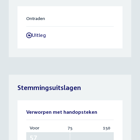
Ontraden
Uitleg
-
Stemmingsuitslagen
Verworpen met handopsteken
Voor
:
75
Vereist:
150
Totaal:
57
75
150