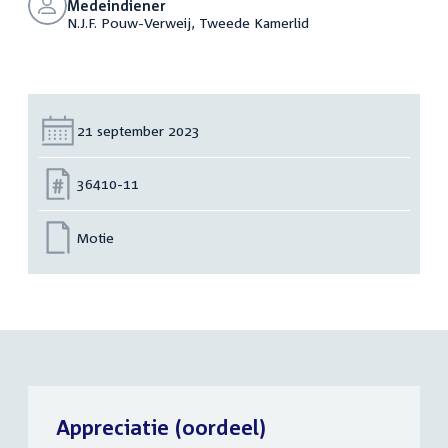
Medeindiener
N.J.F. Pouw-Verweij, Tweede Kamerlid
Datum:
21 september 2023
Nummer:
36410-11
Motie
Appreciatie (oordeel)