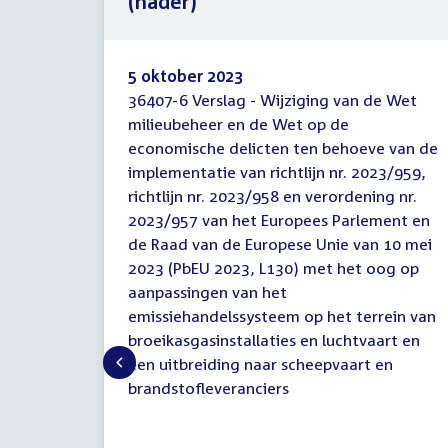
(nader)
5 oktober 2023
36407-6 Verslag - Wijziging van de Wet
Verslag
milieubeheer en de Wet op de
(initiatief)wetsvoorstel
economische delicten ten behoeve van de
(nader)
implementatie van richtlijn nr. 2023/959,
richtlijn nr. 2023/958 en verordening nr.
2023/957 van het Europees Parlement en
de Raad van de Europese Unie van 10 mei
2023 (PbEU 2023, L130) met het oog op
aanpassingen van het
emissiehandelssysteem op het terrein van
broeikasgasinstallaties en luchtvaart en
een uitbreiding naar scheepvaart en
brandstofleveranciers