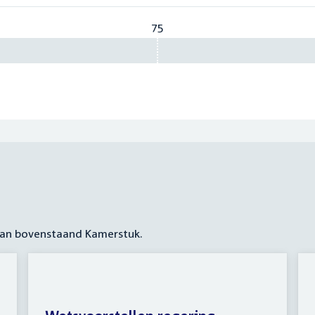
75
Vereist:
75
 aan bovenstaand Kamerstuk.