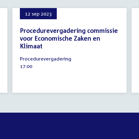
12 sep 2023
Procedurevergadering commissie
voor Economische Zaken en
Klimaat
12
Procedurevergadering
september
Tijd
17:00
2023
activiteit: