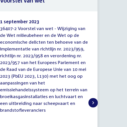
Voorstel van wet
Memori
1 september 2023
1 septe
36407-2 Voorstel van wet - Wijziging van
36407-3 
Voorstel
Memor
de Wet milieubeheer en de Wet op de
Wijzigin
van
van
economische delicten ten behoeve van de
Wet op d
wet
toelich
implementatie van richtlijn nr. 2023/959,
behoeve 
richtlijn nr. 2023/958 en verordening nr.
nr. 2023/
2023/957 van het Europees Parlement en
verorden
de Raad van de Europese Unie van 10 mei
Parlemen
2023 (PbEU 2023, L130) met het oog op
Unie van
aanpassingen van het
met het 
emissiehandelssysteem op het terrein van
emissieh
broeikasgasinstallaties en luchtvaart en
broeikas
een uitbreiding naar scheepvaart en
een uitb
brandstofleveranciers
brandsto