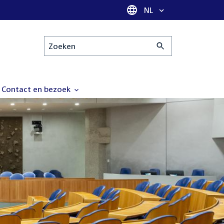
Taal selectie
NL
Zoeken
Contact en bezoek