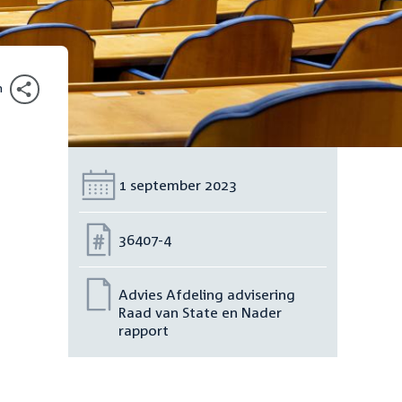
n
Datum:
1 september 2023
Nummer:
36407-4
Advies Afdeling advisering
Raad van State en Nader
rapport