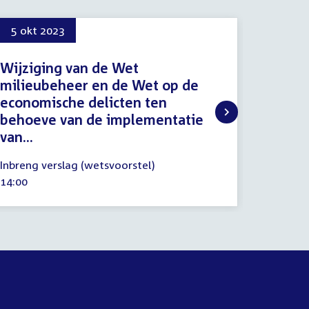
5 okt 2023
12 okt
Wijziging van de Wet
[E-MA
milieubeheer en de Wet op de
de min
economische delicten ten
Energi
behoeve van de implementatie
wetsvo
van...
het...
5
12
Inbreng verslag (wetsvoorstel)
E-mailpr
oktober
oktober
Tijd
14:00
Tijd
12:00
2023
2023
activiteit:
activitei