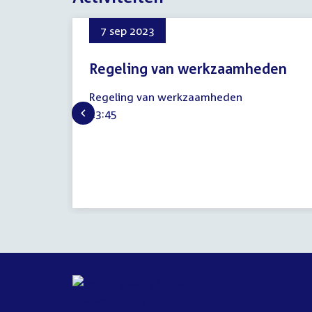
7 sep 2023
Regeling van werkzaamheden
7
Regeling van werkzaamheden
september
Tijd
13:45
2023
activiteit: