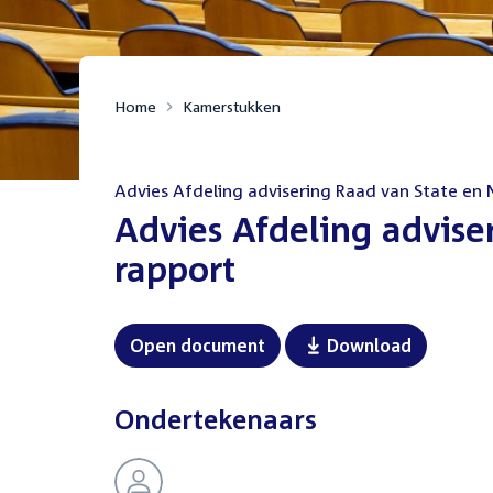
Home
Kamerstukken
Advies Afdeling advisering Raad van State en 
:
Advies Afdeling advise
rapport
Open document
Download
Ondertekenaars