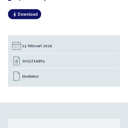
Download
Datum:
15 februari 2024
Nummer:
2023Z14465
Eindtekst