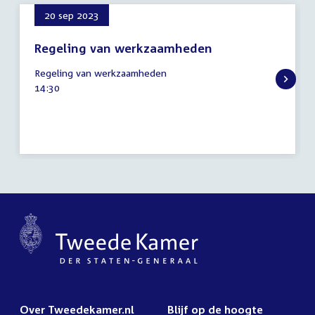
20 sep 2023
Regeling van werkzaamheden
20
Regeling van werkzaamheden
september
Tijd
14:30
2023
activiteit:
Over Tweedekamer.nl
Blijf op de hoogte