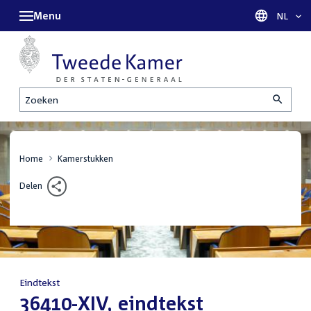
Menu
Taal sel
NL
Zoeken
Home
Kamerstukken
Delen
Eindtekst
:
36410-XIV, eindtekst