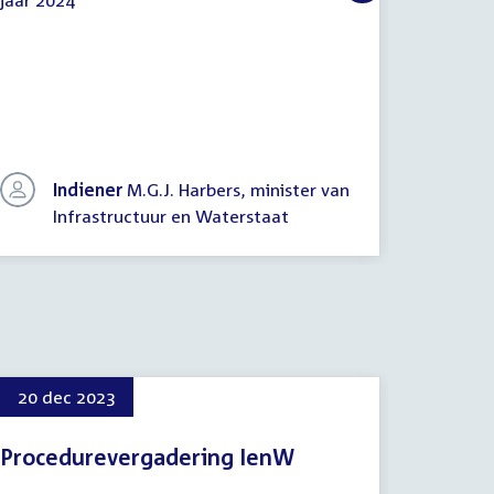
jaar 2024
Raad
het Mini
van
Watersta
State
en
Nader
rappor
Indiener
M.G.J. Harbers, minister van
In
Infrastructuur en Waterstaat
vi
20 dec 2023
20 de
Procedurevergadering IenW
Vastst
begrot
20