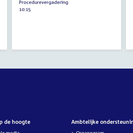
Procedurevergadering
september
Tijd
10:15
2023
activiteit:
op de hoogte
Ambtelijke ondersteuni
ale media
Organogram