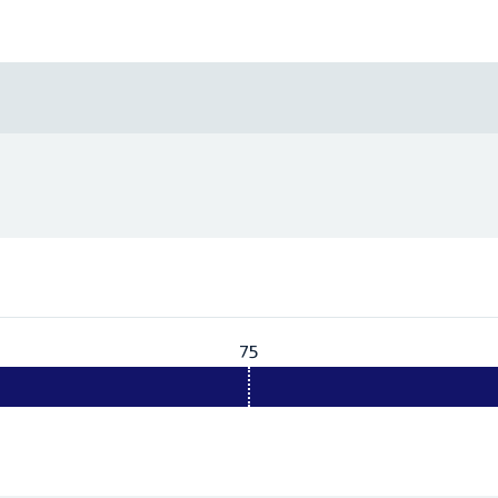
75
Vereist:
75