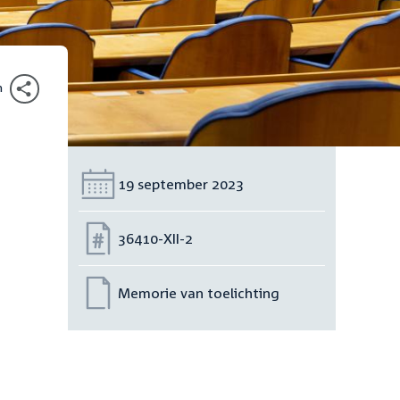
n
Datum:
19 september 2023
Nummer:
36410-XII-2
Memorie van toelichting