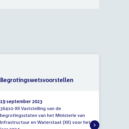
Advies
Begrotingswetsvoorstellen
van St
19 september 2023
19 sept
36410-XII Vaststelling van de
36410-XI
Begrotingswetsvoorstellen
Advies
begrotingsstaten van het Ministerie van
Raad van
Afdeli
Infrastructuur en Waterstaat (XII) voor het
Vaststel
adviser