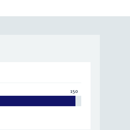
150
Totaal:
150