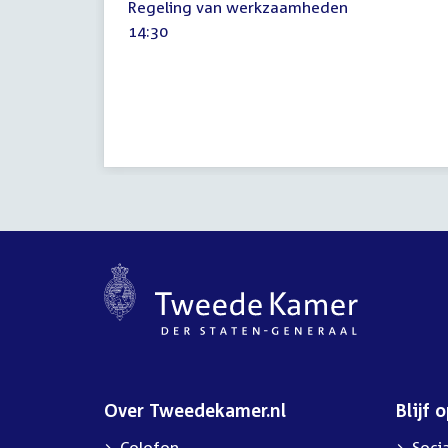
Regeling van werkzaamheden
september
Tijd
14:30
2023
activiteit:
Over Tweedekamer.nl
Blijf 
Colofon
Soci