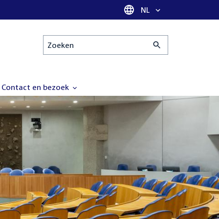
Taal selectie
NL
Zoeken
Contact en bezoek