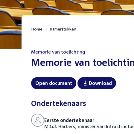
Home
Kamerstukken
Memorie van toelichting
:
Memorie van toelichti
Open document
Download
Ondertekenaars
Eerste ondertekenaar
M.G.J. Harbers, minister van Infrastruct