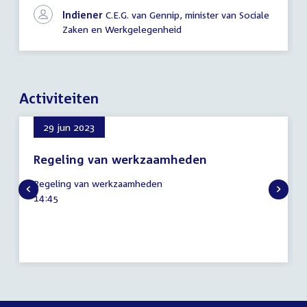
Indiener
C.E.G. van Gennip, minister van Sociale
Zaken en Werkgelegenheid
Activiteiten
29 jun 2023
Regeling van werkzaamheden
29
Regeling van werkzaamheden
juni
Tijd
14:45
2023
activiteit: