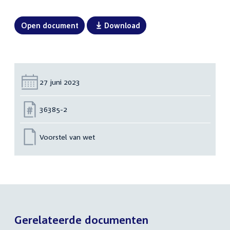
Open document
Download
Datum:
27 juni 2023
Nummer:
36385-2
Voorstel van wet
Gerelateerde documenten