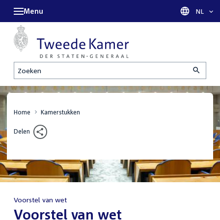
Menu
Taal sel
NL
Zoeken
Home
Kamerstukken
Delen
Voorstel van wet
:
Voorstel van wet