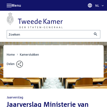
Menu
Taal sel
NL
Zoeken
Home
Kamerstukken
Delen
Jaarverslag
:
Jaarverslag Ministerie van