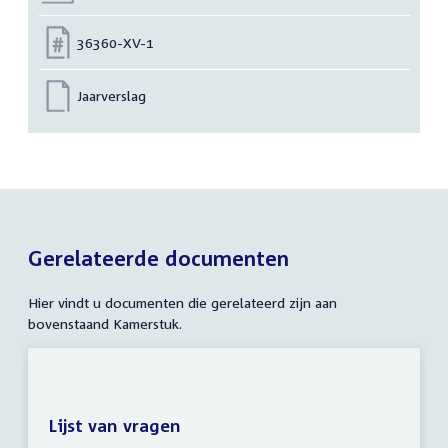
Nummer:
36360-XV-1
Jaarverslag
Gerelateerde documenten
Hier vindt u documenten die gerelateerd zijn aan
bovenstaand Kamerstuk.
Lijst van vragen