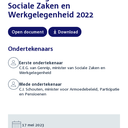
Sociale Zaken en
Werkgelegenheid 2022
Open document
Download
Ondertekenaars
Eerste ondertekenaar
C.E.G. van Gennip, minister van Sociale Zaken en
Werkgelegenheid
Mede ondertekenaar
C.J. Schouten, minister voor Armoedebeleid, Participatie
en Pensioenen
Datum:
17 mei 2023