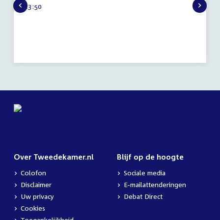
Tijd
13:50
2023
activiteit:
Over Tweedekamer.nl
Blijf op de hoogte
Colofon
Sociale media
Disclaimer
E-mailattenderingen
Uw privacy
Debat Direct
Cookies
Toegankelijkheid