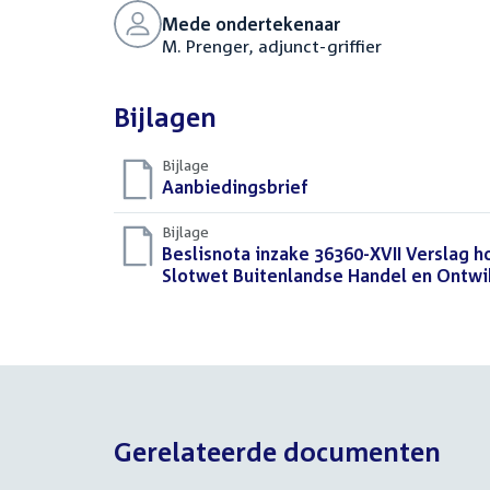
Mede ondertekenaar
M. Prenger, adjunct-griffier
Bijlagen
Bijlage
Download
Aanbiedingsbrief
(DOCX)
bestand:
Bijlage
Download
Beslisnota inzake 36360-XVII Verslag 
bestand:
Slotwet Buitenlandse Handel en Ontw
Gerelateerde documenten