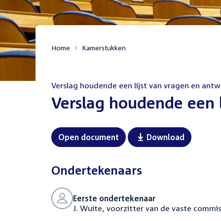
Home
Kamerstukken
Verslag houdende een lijst van vragen en ant
:
Verslag houdende een 
Open document
Download
Ondertekenaars
Eerste ondertekenaar
J. Wuite, voorzitter van de vaste comm