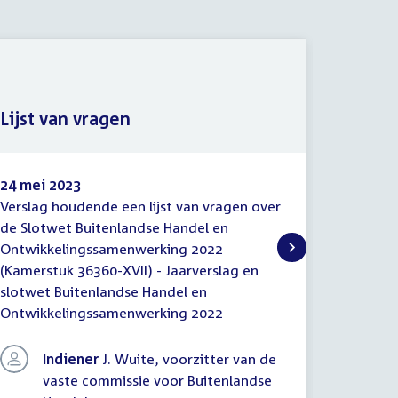
Lijst van vragen
Begrot
24 mei 2023
17 mei 
Verslag houdende een lijst van vragen over
36360-XV
Lijst
Begrot
de Slotwet Buitenlandse Handel en
Buitenla
van
Ontwikkelingssamenwerking 2022
Ontwikk
vragen
(Kamerstuk 36360-XVII) - Jaarverslag en
slotwet Buitenlandse Handel en
Ontwikkelingssamenwerking 2022
Indiener
J. Wuite, voorzitter van de
vaste commissie voor Buitenlandse
In