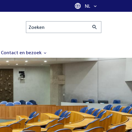
Taal selectie
NL
Zoeken
Contact en bezoek