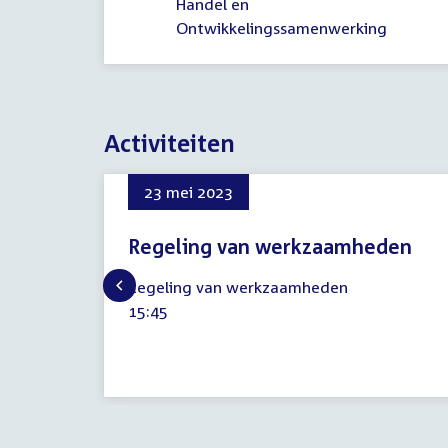
Handel en
Ontwikkelingssamenwerking
Activiteiten
23 mei 2023
Regeling van werkzaamheden
23
Regeling van werkzaamheden
mei
Tijd
15:45
2023
activiteit: