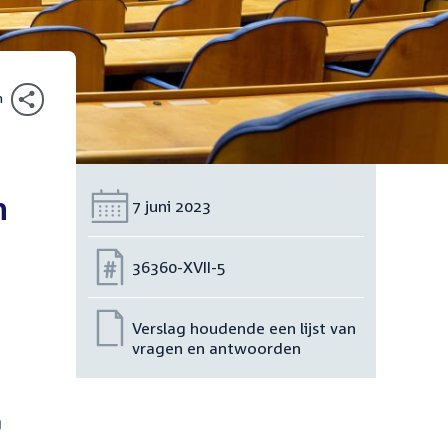
n
n
Datum:
7 juni 2023
Nummer:
36360-XVII-5
Verslag houdende een lijst van
vragen en antwoorden
g