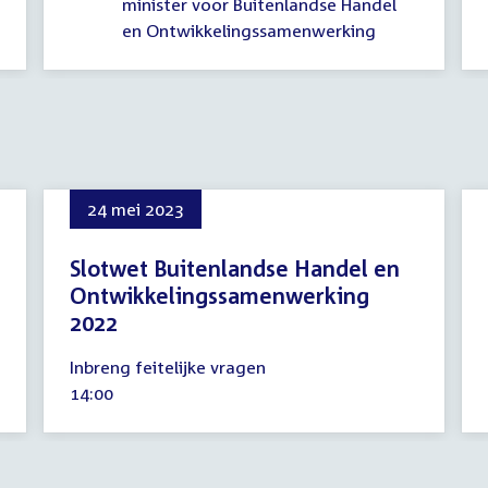
minister voor Buitenlandse Handel
en Ontwikkelingssamenwerking
24 mei 2023
Slotwet Buitenlandse Handel en
Ontwikkelingssamenwerking
2022
24
Inbreng feitelijke vragen
mei
Tijd
14:00
2023
activiteit: