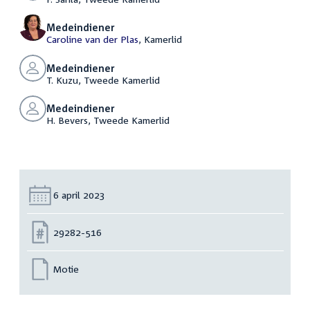
Medeindiener
Caroline van der Plas
, Kamerlid
Medeindiener
T. Kuzu, Tweede Kamerlid
Medeindiener
H. Bevers, Tweede Kamerlid
Datum:
6 april 2023
Nummer:
29282-516
Motie