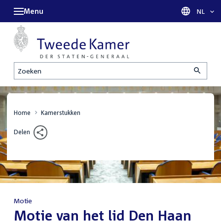
Menu
Taal sel
NL
Zoeken
Home
Kamerstukken
Delen
Motie
:
Motie van het lid Den Haan