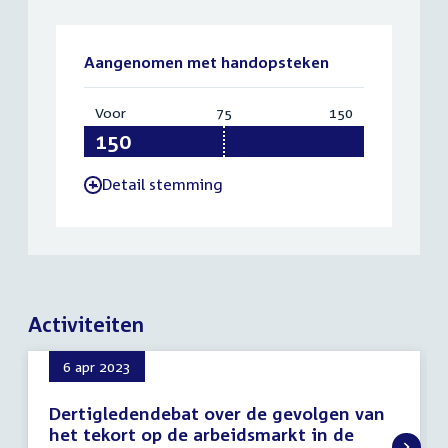
Aangenomen met handopsteken
Voor
:
75
Vereist:
150
Totaal:
150
75
150
Detail stemming
-
Activiteiten
6 apr 2023
Dertigledendebat over de gevolgen van
het tekort op de arbeidsmarkt in de