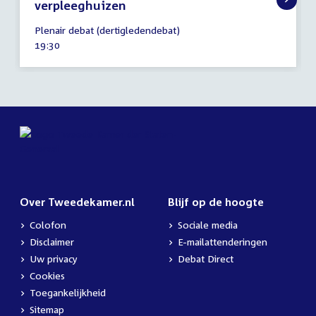
verpleeghuizen
6
Plenair debat (dertigledendebat)
april
Tijd
19:30
2023
activiteit:
Over Tweedekamer.nl
Blijf op de hoogte
Colofon
Sociale media
Disclaimer
E-mailattenderingen
Uw privacy
Debat Direct
Cookies
Toegankelijkheid
Sitemap