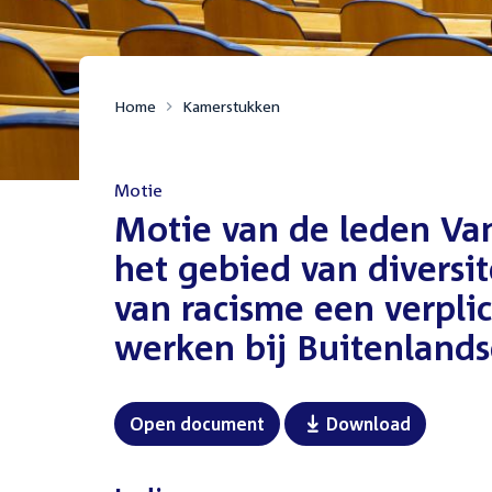
Home
Kamerstukken
Motie
:
Motie van de leden Van
het gebied van diversit
van racisme een verpli
werken bij Buitenland
Open document
Download