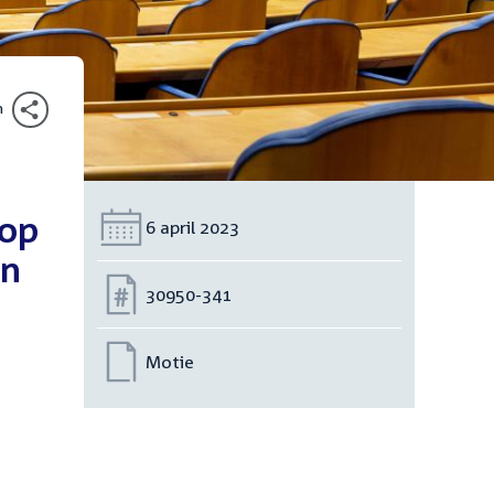
n
 op
Datum:
6 april 2023
en
Nummer:
30950-341
Motie