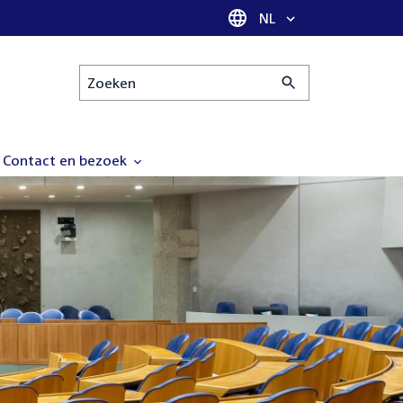
Taal selectie
NL
Zoeken
Contact en bezoek