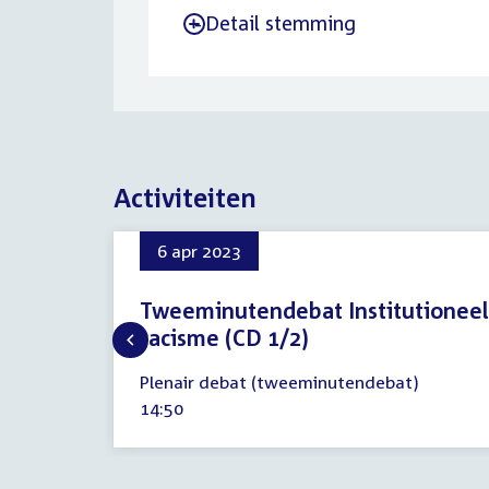
Detail stemming
-
Activiteiten
6 apr 2023
Tweeminutendebat Institutioneel
racisme (CD 1/2)
6
Plenair debat (tweeminutendebat)
april
Tijd
14:50
2023
activiteit: