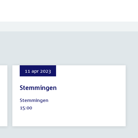
11 apr 2023
Stemmingen
11
Stemmingen
april
Tijd
15:00
2023
activiteit: