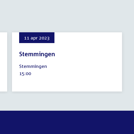
11 apr 2023
Stemmingen
11
Stemmingen
april
Tijd
15:00
2023
activiteit: