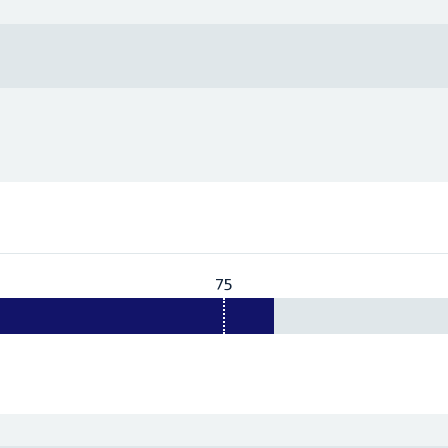
75
Vereist:
75