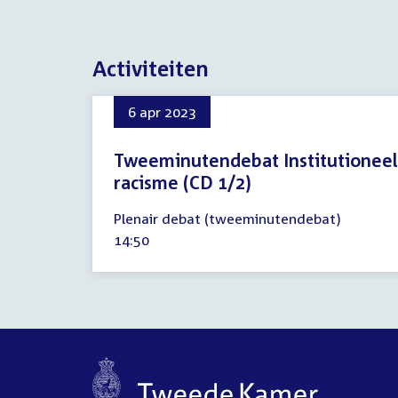
Activiteiten
6 apr 2023
Tweeminutendebat Institutioneel
racisme (CD 1/2)
6
Plenair debat (tweeminutendebat)
april
Tijd
14:50
2023
activiteit: