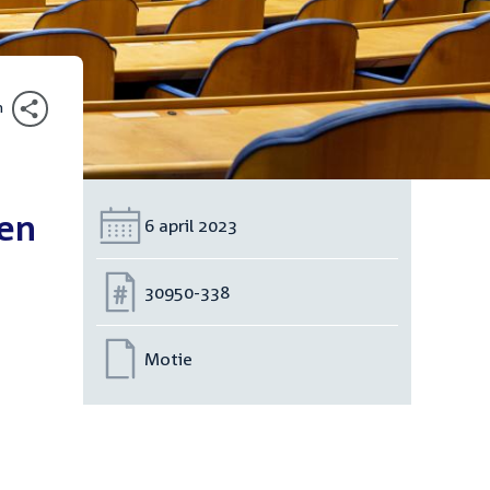
n
gen
Datum:
6 april 2023
d
Nummer:
30950-338
Motie