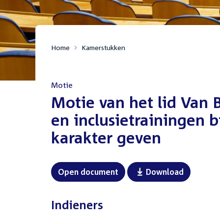
Home
Kamerstukken
Motie
:
Motie van het lid Van B
en inclusietrainingen bi
karakter geven
Open document
Download
Indieners