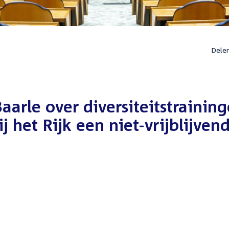
Dele
aarle over diversiteitstrainin
j het Rijk een niet-vrijblijven