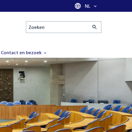
Taal selectie
NL
Zoeken
Contact en bezoek