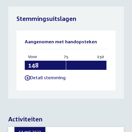
Stemmingsuitslagen
Aangenomen met handopsteken
Voor
:
75
Vereist:
150
Totaal:
148
75
150
Detail stemming
-
Activiteiten
14 mrt 2023