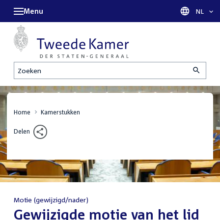
Menu
Taal sel
NL
Zoeken
Home
Kamerstukken
Delen
Motie (gewijzigd/nader)
:
Gewijzigde motie van het lid