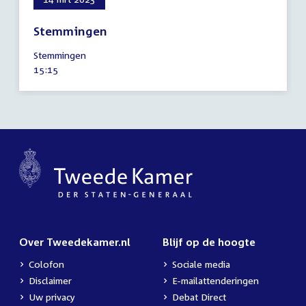
Stemmingen
14
Stemmingen
maart
Tijd
15:15
2023
activiteit:
Over Tweedekamer.nl
Blijf op de hoogte
Colofon
Sociale media
Disclaimer
E-mailattenderingen
Uw privacy
Debat Direct