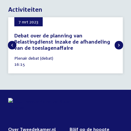
Activiteiten
7 mrt 2023
Debat over de planning van
Belastingdienst inzake de afhandeling
van de toeslagenaffaire
7
Plenair debat (debat)
maart
Tijd
16:15
2023
activiteit:
Over Tweedekamer.nl
Blijf op de hoogte