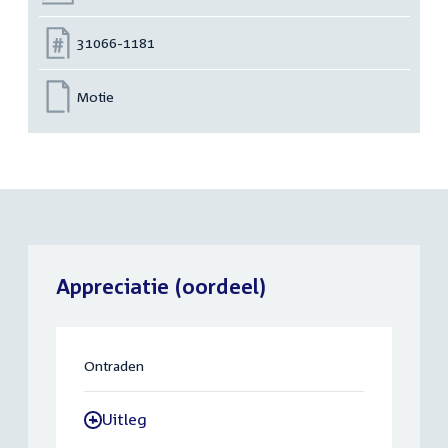
Nummer:
31066-1181
Motie
Appreciatie (oordeel)
Ontraden
Uitleg
-