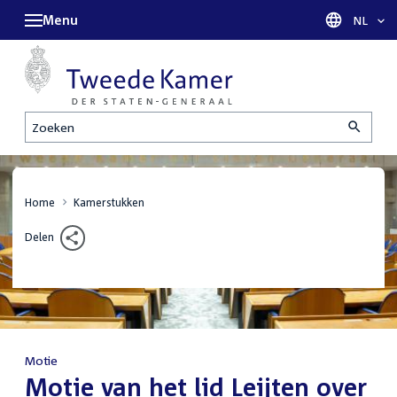
Menu
Taal sel
NL
Zoeken
Home
Kamerstukken
Delen
Motie
:
Motie van het lid Leijten over