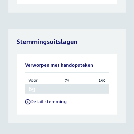
Stemmingsuitslagen
Verworpen met handopsteken
Voor
:
75
Vereist:
150
Totaal:
69
75
150
Detail stemming
-