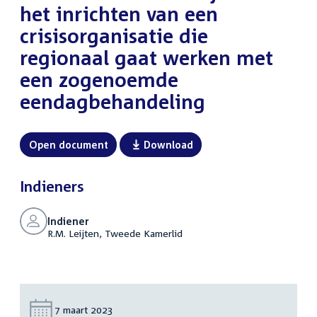
het inrichten van een
crisisorganisatie die
regionaal gaat werken met
een zogenoemde
eendagbehandeling
Open document
Download
Indieners
Indiener
R.M. Leijten, Tweede Kamerlid
Datum:
7 maart 2023