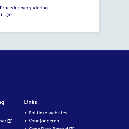
9
Procedurevergadering
maart
Tijd
11:30
2023
activiteit:
ng
Links
Politieke websites
mer
Voor jongeren
External
Open Data Portaal