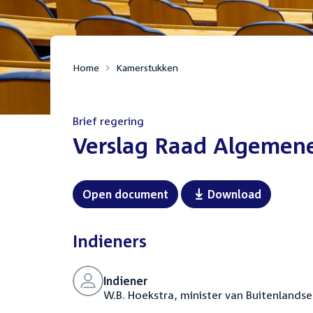
Home
Kamerstukken
Brief regering
:
Verslag Raad Algemene
Open document
Download
Indieners
Indiener
W.B. Hoekstra, minister van Buitenlands