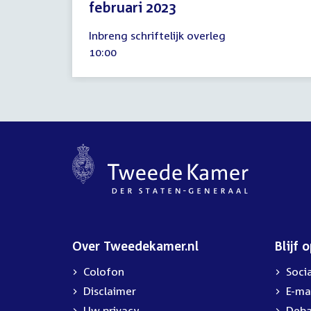
februari 2023
15
Inbreng schriftelijk overleg
februari
Tijd
10:00
2023
activiteit:
Over Tweedekamer.nl
Blijf 
Colofon
Soci
Disclaimer
E-ma
Uw privacy
Deba