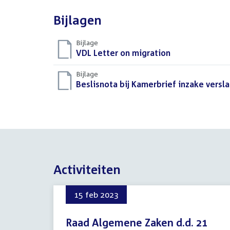
Bijlagen
Bijlage
Download
VDL Letter on migration
(PDF)
bestand:
Bijlage
Download
Beslisnota bij Kamerbrief inzake vers
bestand:
Activiteiten
15 feb 2023
Raad Algemene Zaken d.d. 21