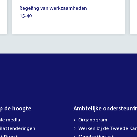
21
Regeling van werkzaamheden
februari
Tijd
15:40
2023
activiteit:
op de hoogte
Ambtelijke ondersteuni
ale media
Organogram
ilattenderingen
External
Werken bij de Tweede Ka
link:
t Direct
Mandaatbesluit