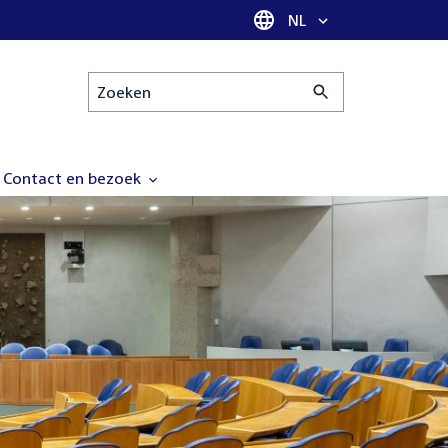
Taal selectie
NL
Zoeken
Contact en bezoek