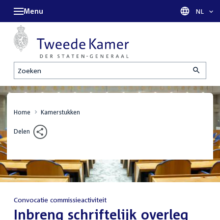
Menu
Taal sel
NL
Zoeken
Home
Kamerstukken
Delen
Convocatie commissieactiviteit
:
Inbreng schriftelijk overleg