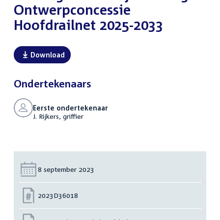
Ontwerpconcessie
Hoofdrailnet 2025-2033
Download
Ondertekenaars
Eerste ondertekenaar
J. Rijkers, griffier
Datum:
8 september 2023
Nummer:
2023D36018