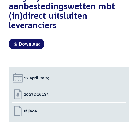
aanbestedingswetten mbt
(in)direct uitsluiten
leveranciers
Download
Datum:
17 april 2023
Nummer:
2023D16183
Bijlage