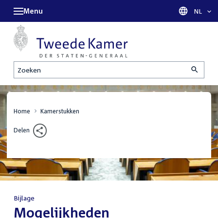
Menu
Taal sel
NL
Zoeken
Home
Kamerstukken
Delen
Bijlage
:
Mogelijkheden