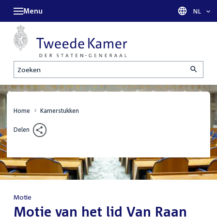
Menu
Taal sel
NL
Zoeken
Home
Kamerstukken
Delen
Motie
:
Motie van het lid Van Raan