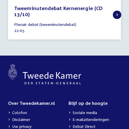
Tweeminutendebat Kernenergie (CD
13/10)
20
Plenair debat (tweeminutendebat)
december
Tijd
22:05
2022
activiteit:
Over Tweedekamer.nl
Blijf op de hoogte
Colofon
Sociale media
Disclaimer
E-mailattenderingen
Uw privacy
Debat Direct