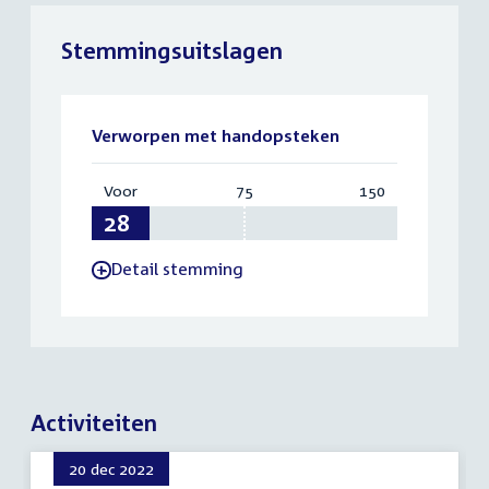
Stemmingsuitslagen
Verworpen met handopsteken
Voor
:
75
Vereist:
150
Totaal:
28
75
150
Detail stemming
-
Activiteiten
20 dec 2022