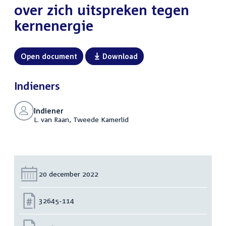
over zich uitspreken tegen
kernenergie
Open document
Download
Indieners
Indiener
L. van Raan, Tweede Kamerlid
Datum:
20 december 2022
Nummer:
32645-114