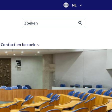
Taal selectie
NL
Zoeken
Contact en bezoek