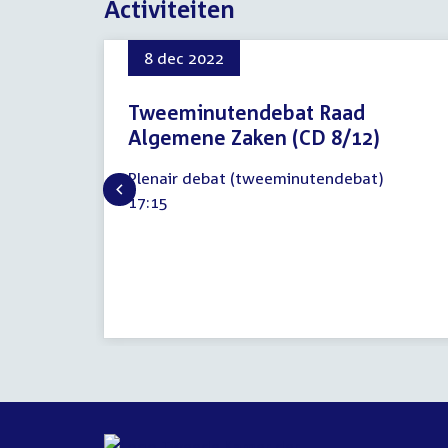
Activiteiten
8 dec 2022
Tweeminutendebat Raad
Algemene Zaken (CD 8/12)
8
Plenair debat (tweeminutendebat)
december
Tijd
17:15
2022
activiteit: