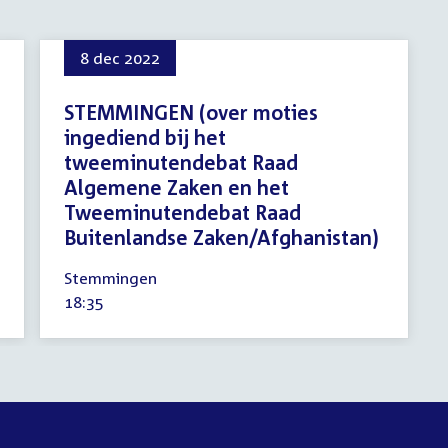
8 dec 2022
STEMMINGEN (over moties
ingediend bij het
tweeminutendebat Raad
Algemene Zaken en het
Tweeminutendebat Raad
Buitenlandse Zaken/Afghanistan)
8
Stemmingen
december
Tijd
18:35
2022
activiteit: