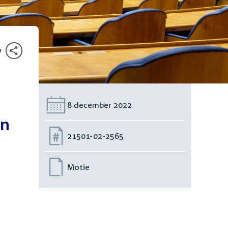
n
Datum:
8 december 2022
an
Nummer:
21501-02-2565
Motie