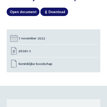
Open document
Download
Datum:
7 november 2022
Nummer:
36241-1
Koninklijke boodschap