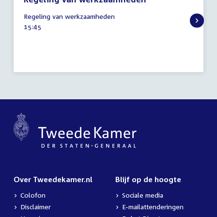
8
Regeling van werkzaamheden
november
Tijd
15:45
2022
activiteit:
Over Tweedekamer.nl
Blijf op de hoogte
Colofon
Sociale media
Disclaimer
E-mailattenderingen