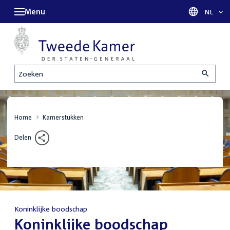
Menu
Taal sel
NL
Zoeken
Home
Kamerstukken
Delen
Koninklijke boodschap
:
Koninklijke boodschap