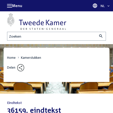
Menu
Taal sel
NL
Zoeken
Home
Kamerstukken
Delen
Eindtekst
:
36159, eindtekst