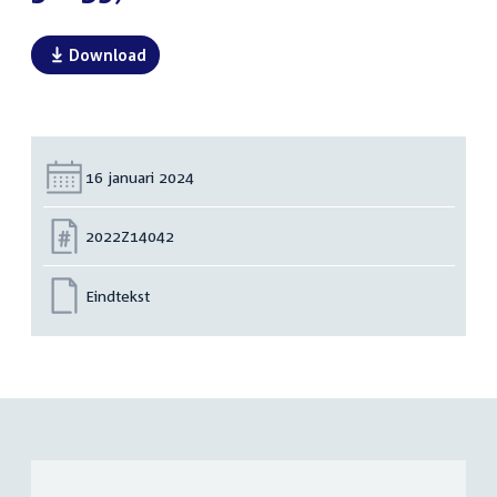
Download
Datum:
16 januari 2024
Nummer:
2022Z14042
Eindtekst