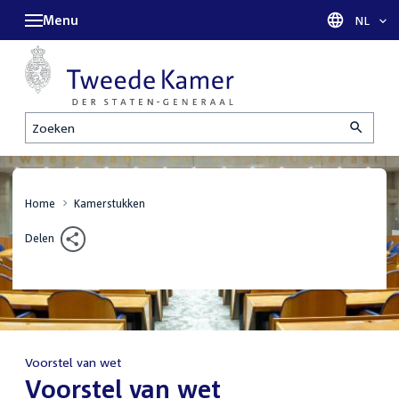
Menu
Taal sel
NL
Zoeken
Home
Kamerstukken
Delen
Voorstel van wet
:
Voorstel van wet