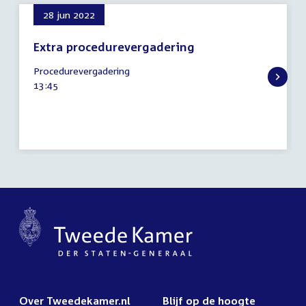
28 jun 2022
Extra procedurevergadering
28
Procedurevergadering
juni
Tijd
13:45
2022
activiteit:
Over Tweedekamer.nl
Blijf op de hoogte