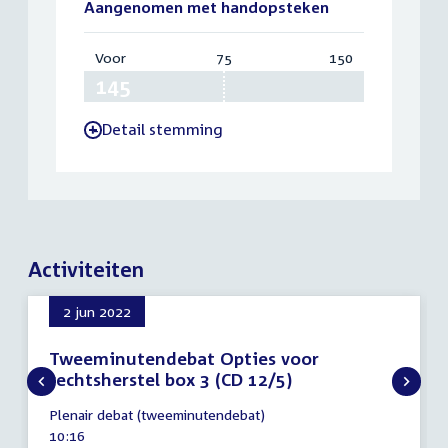
Aangenomen met handopsteken
Voor
:
75
Vereist:
150
Totaal:
145
75
150
Detail stemming
-
Activiteiten
2 jun 2022
Tweeminutendebat Opties voor
rechtsherstel box 3 (CD 12/5)
2
Plenair debat (tweeminutendebat)
juni
Tijd
10:16
2022