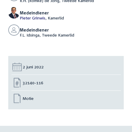
R.H. (Romke) de Jong, Tweede Kamerlid
Medeindiener
Pieter Grinwis
, Kamerlid
Medeindiener
F.L. Idsinga, Tweede Kamerlid
Datum:
2 juni 2022
Nummer:
32140-116
Motie