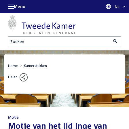
Menu
Taal sel
NL
Zoeken
Home
Kamerstukken
Delen
Motie
:
Motie van het lid Inge van