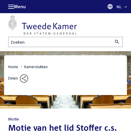
Menu
Taal sel
NL
Zoeken
Home
Kamerstukken
Delen
Motie
:
Motie van het lid Stoffer c.s.