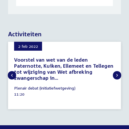
Activiteiten
2 feb 2022
Voorstel van wet van de leden
Paternotte, Kuiken, Ellemeet en Tellegen
tot wijziging van Wet afbreking
zwangerschap in...
2
Plenair debat (initiatiefwetgeving)
februari
Tijd
11:20
2022
activiteit: