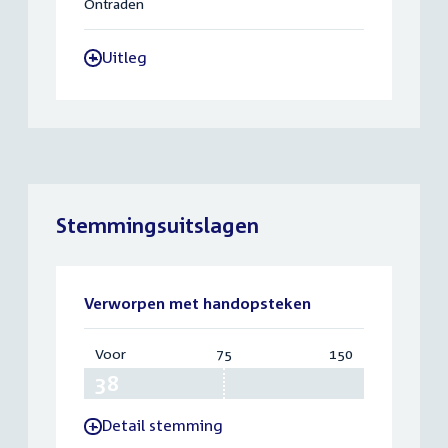
Ontraden
Uitleg
-
Stemmingsuitslagen
Verworpen met handopsteken
Voor
:
75
Vereist:
150
Totaal:
38
75
150
Detail stemming
-