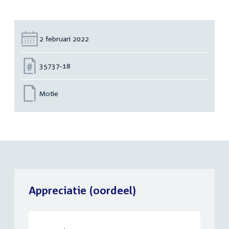
Datum:
2 februari 2022
Nummer:
35737-18
Motie
Appreciatie (oordeel)