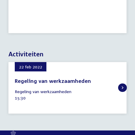
Activiteiten
22 feb 2022
Regeling van werkzaamheden
22
Regeling van werkzaamheden
februari
Tijd
15:30
2022
activiteit: