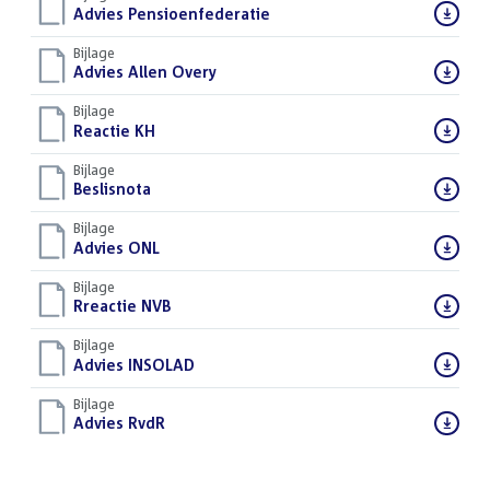
Download
Advies Pensioenfederatie
(PDF)
bestand:
Bijlage
Download
Advies Allen Overy
(PDF)
bestand:
Bijlage
Download
Reactie KH
(PDF)
bestand:
Bijlage
Download
Beslisnota
(PDF)
bestand:
Bijlage
Download
Advies ONL
(PDF)
bestand:
Bijlage
Download
Rreactie NVB
(PDF)
bestand:
Bijlage
Download
Advies INSOLAD
(PDF)
bestand:
Bijlage
Download
Advies RvdR
(PDF)
bestand: