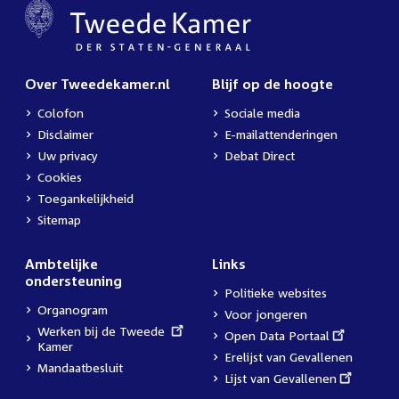
Over Tweedekamer.nl
Blijf op de hoogte
Colofon
Sociale media
Disclaimer
E-mailattenderingen
Uw privacy
Debat Direct
Cookies
Toegankelijkheid
Sitemap
Ambtelijke
Links
ondersteuning
Politieke websites
Organogram
Voor jongeren
External
Werken bij de Tweede
External
Open Data Portaal
link:
Kamer
link:
Erelijst van Gevallenen
Mandaatbesluit
External
Lijst van Gevallenen
link: