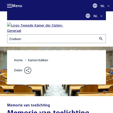
Menu
Taal sel
NL
Taal selectie
NL
Zoeken
Home
Kamerstukken
Delen
Memorie van toelichting
:
Memorie van toelichting