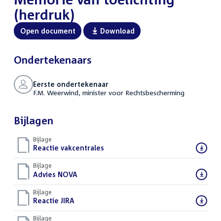
(herdruk)
Open document
Download
Ondertekenaars
Eerste ondertekenaar
F.M. Weerwind, minister voor Rechtsbescherming
Bijlagen
Bijlage
Download
Reactie vakcentrales
(PDF)
bestand:
Bijlage
Download
Advies NOVA
(PDF)
bestand:
Bijlage
Download
Reactie JIRA
(PDF)
bestand:
Bijlage