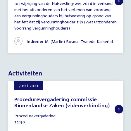
tot wijziging van de Huisvestingswet 2014 in verband
(initiatief)wetsvoorstel
met het uitzonderen van het verlenen van voorrang
(nader)
aan vergunninghouders bij huisvesting op grond van
het feit dat zij vergunninghouder zijn (Wet uitzonderen
voorrang vergunninghouders)
Indiener
M. (Martin) Bosma, Tweede Kamerlid
Activiteiten
7 okt 2021
Procedurevergadering commissie
Binnenlandse Zaken (videoverbinding)
7
Procedurevergadering
oktober
Tijd
11:30
2021
activiteit: