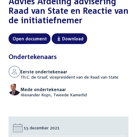
Advies Afdeling advisering
Raad van State en Reactie van
de initiatiefnemer
Open document
Download
Ondertekenaars
Eerste ondertekenaar
Th.C. de Graaf, vicepresident van de Raad van State
Mede ondertekenaar
Alexander Kops, Tweede Kamerlid
Datum:
15 december 2021