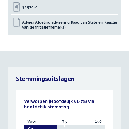
Nummer:
35914-4
Advies Afdeling advisering Raad van State en Reactie
van de initiatiefnemer(s)
Stemmingsuitslagen
Verworpen (Hoofdelijk 61-78) via
hoofdelijk stemming
Voor
:
75
Vereist:
150
Totaal:
61
75
150