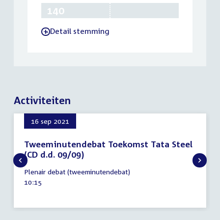
140
75
150
Detail stemming
-
Activiteiten
16 sep 2021
Tweeminutendebat Toekomst Tata Steel
(CD d.d. 09/09)
16
Plenair debat (tweeminutendebat)
september
Tijd
10:15
2021
activiteit: