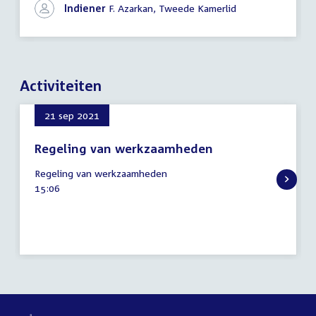
Indiener
F. Azarkan, Tweede Kamerlid
Activiteiten
21 sep 2021
Regeling van werkzaamheden
21
Regeling van werkzaamheden
september
Tijd
15:06
2021
activiteit: