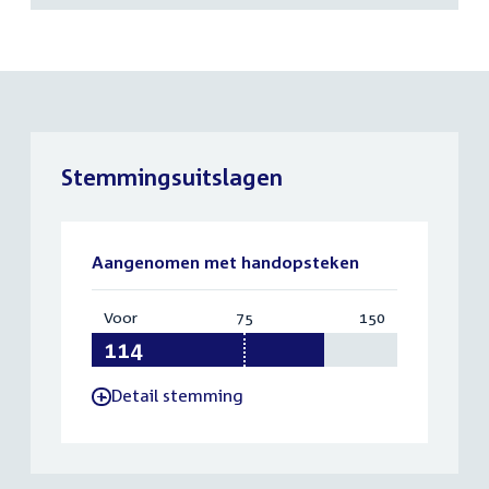
Stemmingsuitslagen
Aangenomen met handopsteken
Voor
:
75
Vereist:
150
Totaal:
114
75
150
Detail stemming
-