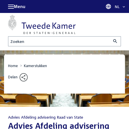
Menu
Taal sel
NL
Zoeken
Home
Kamerstukken
Delen
Advies Afdeling advisering Raad van State
:
Advies Afdeling advisering