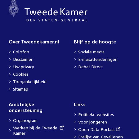
Over Tweedekamer.nl
Blijf op de hoogte
Colofon
Sociale media
Disclaimer
E-mailattenderingen
Uw privacy
Debat Direct
Cookies
Toegankelijkheid
Sitemap
Ambtelijke
Links
ondersteuning
Politieke websites
Organogram
Voor jongeren
External
Werken bij de Tweede
External
Open Data Portaal
link:
Kamer
link:
Erelijst van Gevallenen