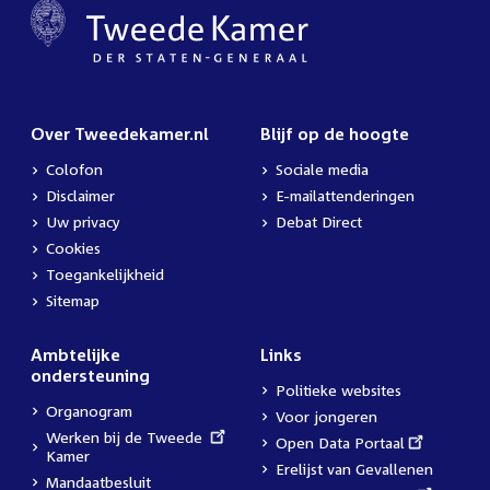
Over Tweedekamer.nl
Blijf op de hoogte
Colofon
Sociale media
Disclaimer
E-mailattenderingen
Uw privacy
Debat Direct
Cookies
Toegankelijkheid
Sitemap
Ambtelijke
Links
ondersteuning
Politieke websites
Organogram
Voor jongeren
External
Werken bij de Tweede
External
Open Data Portaal
link:
Kamer
link:
Erelijst van Gevallenen
Mandaatbesluit