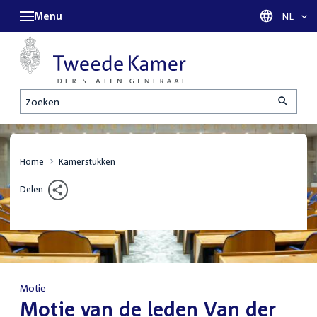
Menu
Taal sel
NL
Zoeken
Home
Kamerstukken
Delen
Motie
:
Motie van de leden Van der