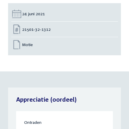
Datum:
24 juni 2021
Nummer:
21501-32-1312
Motie
Appreciatie (oordeel)
Ontraden