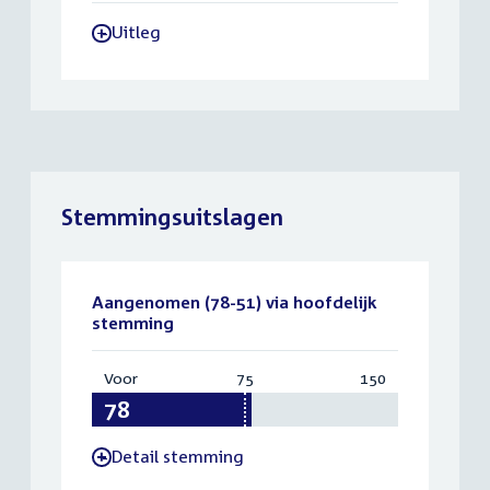
Uitleg
-
Stemmingsuitslagen
Aangenomen (78-51) via hoofdelijk
stemming
Voor
:
75
Vereist:
150
Totaal:
78
75
150
Detail stemming
-