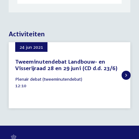
Activiteiten
24 jun 2021
Tweeminutendebat Landbouw- en
Visserijraad 28 en 29 juni (CD d.d. 23/6)
24
Plenair debat (tweeminutendebat)
juni
Tijd
12:10
2021
activiteit: