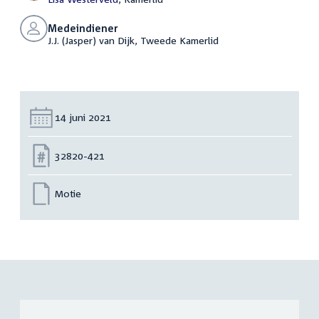
Medeindiener
J.J. (Jasper) van Dijk, Tweede Kamerlid
Datum:
14 juni 2021
Nummer:
32820-421
Motie