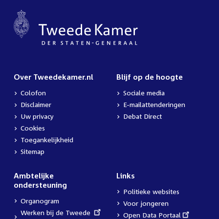
Over Tweedekamer.nl
Blijf op de hoogte
Colofon
Sociale media
Disclaimer
E-mailattenderingen
Uw privacy
Debat Direct
Cookies
Toegankelijkheid
Sitemap
Ambtelijke
Links
ondersteuning
Politieke websites
Organogram
Voor jongeren
External
Werken bij de Tweede
External
Open Data Portaal