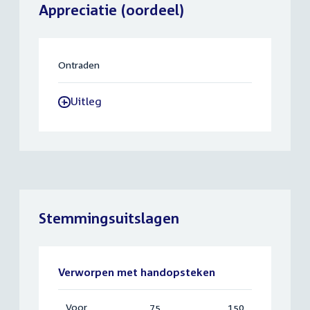
Appreciatie (oordeel)
Ontraden
Uitleg
-
Stemmingsuitslagen
Verworpen met handopsteken
Voor
:
75
Vereist:
150
Totaal: