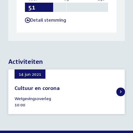
51
75
150
Detail stemming
-
Activiteiten
14 jun 2021
Cultuur en corona
14
Wetgevingsoverleg
juni
Tijd
10:00
2021
activiteit: