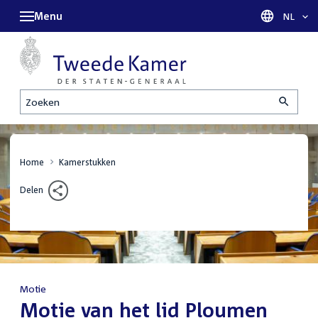
Menu
Taal sel
NL
Zoeken
Home
Kamerstukken
Delen
Motie
:
Motie van het lid Ploumen