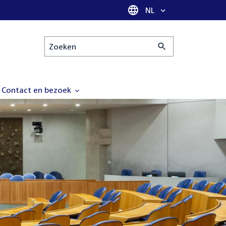
Taal selectie
NL
Zoeken
Contact en bezoek