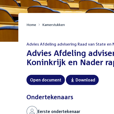
Home
Kamerstukken
Advies Afdeling advisering Raad van State en 
:
Advies Afdeling advise
Koninkrijk en Nader ra
Open document
Download
Ondertekenaars
Eerste ondertekenaar