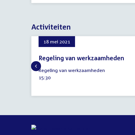
Activiteiten
18 mei 2021
Regeling van werkzaamheden
18
Regeling van werkzaamheden
mei
Tijd
15:30
2021
activiteit: