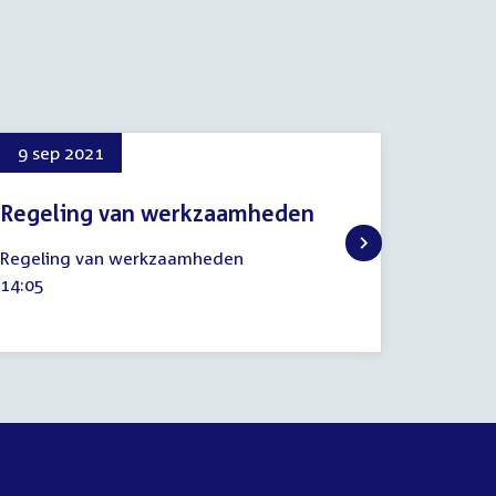
9 sep 2021
Regeling van werkzaamheden
9
Regeling van werkzaamheden
september
Tijd
14:05
2021
activiteit: