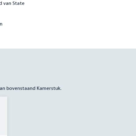
d van State
en
 aan bovenstaand Kamerstuk.