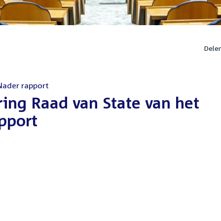
Dele
Nader rapport
ring Raad van State van het
pport