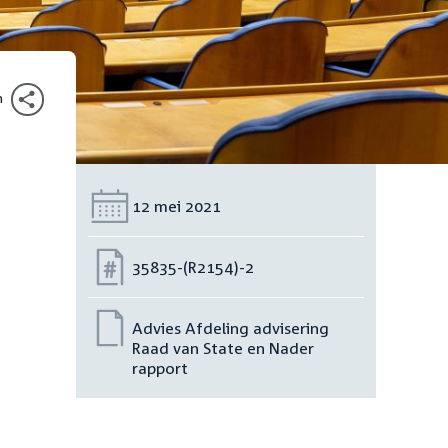
n
Datum:
12 mei 2021
Nummer:
35835-(R2154)-2
Advies Afdeling advisering
Raad van State en Nader
rapport