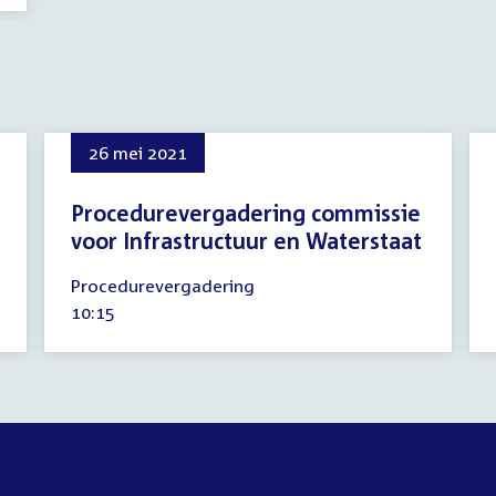
26 mei 2021
Procedurevergadering commissie
voor Infrastructuur en Waterstaat
26
Procedurevergadering
mei
Tijd
10:15
2021
activiteit: