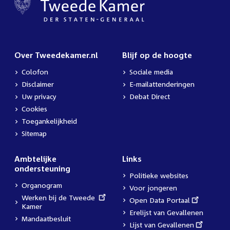
Over Tweedekamer.nl
Blijf op de hoogte
Colofon
Sociale media
Disclaimer
E-mailattenderingen
Uw privacy
Debat Direct
Cookies
Toegankelijkheid
Sitemap
Ambtelijke
Links
ondersteuning
Politieke websites
Organogram
Voor jongeren
External
Werken bij de Tweede
External
Open Data Portaal
link:
Kamer
link:
Erelijst van Gevallenen
Mandaatbesluit
External
Lijst van Gevallenen