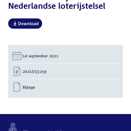
Nederlandse loterijstelsel
Download
Datum:
14 september 2021
Nummer:
2021D33259
Bijlage