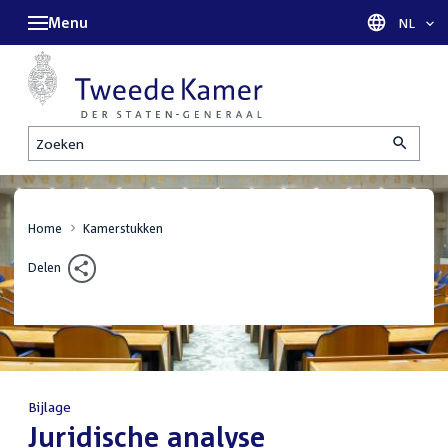
Menu
Taal sel
NL
Zoeken
Home
Kamerstukken
Delen
Bijlage
:
Juridische analyse