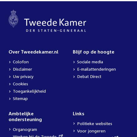
Over Tweedekamer.nl
Blijf op de hoogte
Colofon
Sociale media
Disclaimer
E-mailattenderingen
Uw privacy
Debat Direct
Cookies
Toegankelijkheid
Sitemap
Ambtelijke
Links
ondersteuning
Politieke websites
Organogram
Voor jongeren
External
Werken bij de Tweede