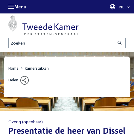
Menu
Taal sel
NL
Zoeken
Home
Kamerstukken
Delen
Overig (openbaar)
:
Presentatie de heer van Dissel