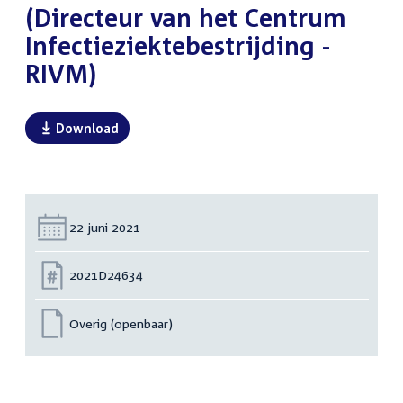
(Directeur van het Centrum
Infectieziektebestrijding -
RIVM)
Download
Datum:
22 juni 2021
Nummer:
2021D24634
Overig (openbaar)