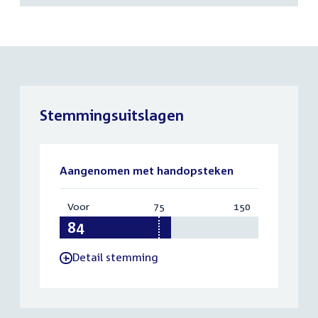
Stemmingsuitslagen
Aangenomen met handopsteken
Voor
:
75
Vereist:
150
Totaal:
84
75
150
Detail stemming
-