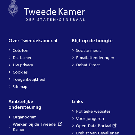
Over Tweedekamer.nl
Blijf op de hoogte
Colofon
Sociale media
Disclaimer
E-mailattenderingen
Uw privacy
Debat Direct
Cookies
Toegankelijkheid
Sitemap
Ambtelijke
Links
ondersteuning
Politieke websites
Organogram
Voor jongeren
External
Werken bij de Tweede
External
Open Data Portaal
link:
Kamer
link:
Erelijst van Gevallenen