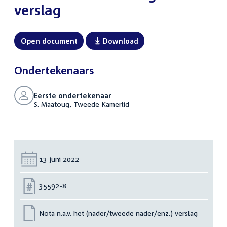
verslag
Open document
Download
Ondertekenaars
Eerste ondertekenaar
S. Maatoug, Tweede Kamerlid
Datum:
13 juni 2022
Nummer:
35592-8
Nota n.a.v. het (nader/tweede nader/enz.) verslag