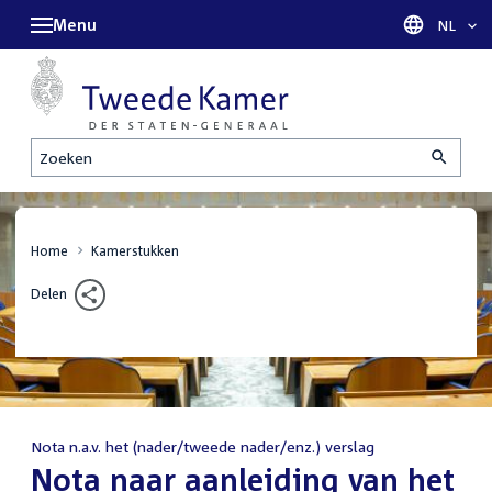
Menu
Taal sel
NL
Zoeken
Home
Kamerstukken
Delen
Nota n.a.v. het (nader/tweede nader/enz.) verslag
:
Nota naar aanleiding van het