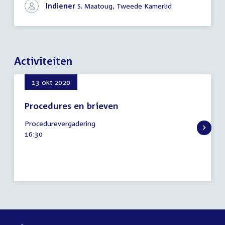
Indiener
S. Maatoug, Tweede Kamerlid
Activiteiten
13 okt 2020
Procedures en brieven
13
Procedurevergadering
oktober
Tijd
16:30
2020
activiteit: