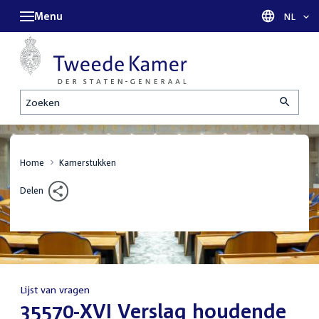
Menu
Taal sel
NL
Zoeken
Home
Kamerstukken
Delen
Lijst van vragen
:
35570-XVI Verslag houdende