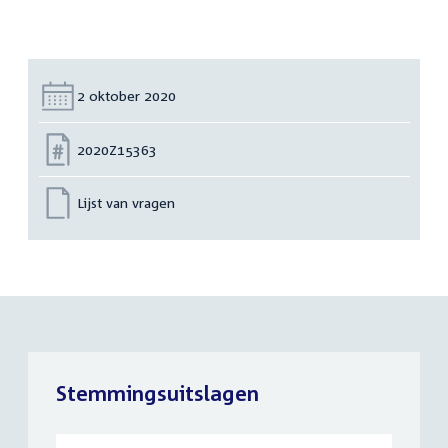
Datum:
2 oktober 2020
Nummer:
2020Z15363
Lijst van vragen
Stemmingsuitslagen