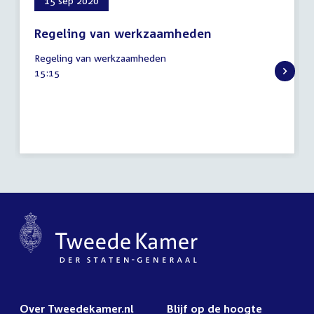
15 sep 2020
Regeling van werkzaamheden
15
Regeling van werkzaamheden
september
Tijd
15:15
2020
activiteit:
Over Tweedekamer.nl
Blijf op de hoogte