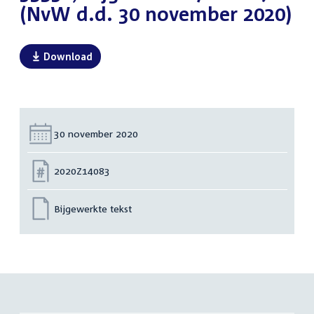
(NvW d.d. 30 november 2020)
Download
Datum:
30 november 2020
Nummer:
2020Z14083
Bijgewerkte tekst