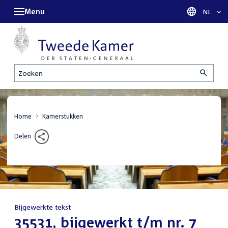
Menu
Taal sel
NL
Zoeken
Home
Kamerstukken
Delen
Bijgewerkte tekst
:
35531, bijgewerkt t/m nr. 7