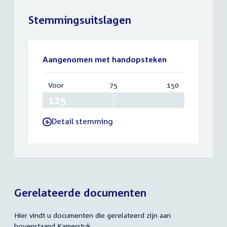
Stemmingsuitslagen
Aangenomen met handopsteken
Voor
:
75
Vereist:
150
Totaal:
125
75
150
Detail stemming
-
Gerelateerde documenten
Hier vindt u documenten die gerelateerd zijn aan
bovenstaand Kamerstuk.