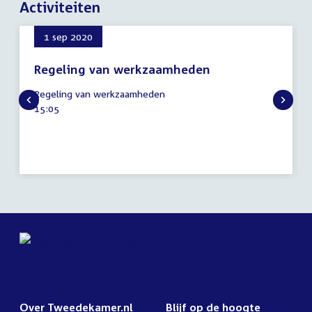
Activiteiten
1 sep 2020
Regeling van werkzaamheden
1
Regeling van werkzaamheden
september
Tijd
15:05
2020
activiteit:
Over Tweedekamer.nl
Blijf op de hoogte