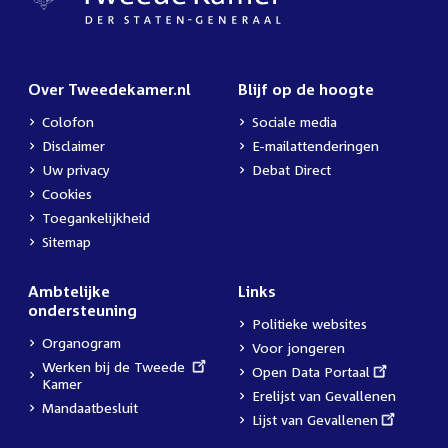
Over Tweedekamer.nl
Blijf op de hoogte
Colofon
Sociale media
Disclaimer
E-mailattenderingen
Uw privacy
Debat Direct
Cookies
Toegankelijkheid
Sitemap
Ambtelijke
Links
ondersteuning
Politieke websites
Organogram
Voor jongeren
External
Werken bij de Tweede
External
Open Data Portaal
link:
Kamer
link:
Erelijst van Gevallenen
Mandaatbesluit
External
Lijst van Gevallenen
link: