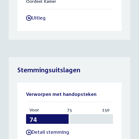
Oordeel Kamer
Uitleg
-
Stemmingsuitslagen
Verworpen met handopsteken
Voor
:
75
Vereist:
150
Totaal:
74
75
150
Detail stemming
-