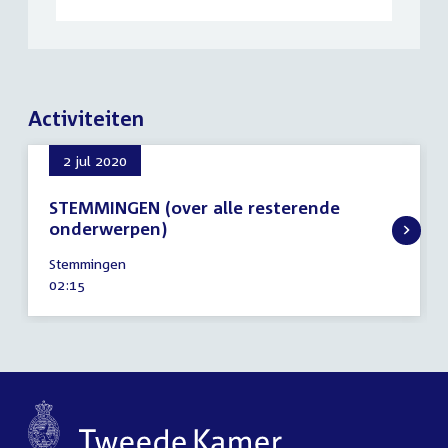
Activiteiten
2 jul 2020
STEMMINGEN (over alle resterende
onderwerpen)
2
Stemmingen
juli
Tijd
02:15
2020
activiteit: