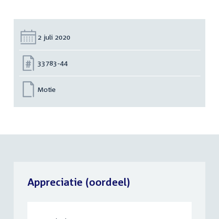
Datum:
2 juli 2020
Nummer:
33783-44
Motie
Appreciatie (oordeel)