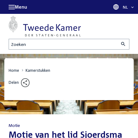
Menu
Taal sel
NL
Zoeken
Home
Kamerstukken
Delen
Motie
:
Motie van het lid Sjoerdsma