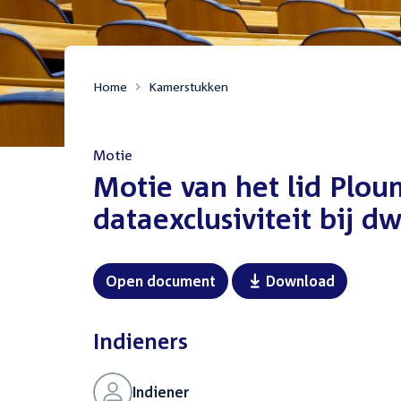
Home
Kamerstukken
Motie
:
Motie van het lid Plou
dataexclusiviteit bij d
Open document
Download
Indieners
Indiener