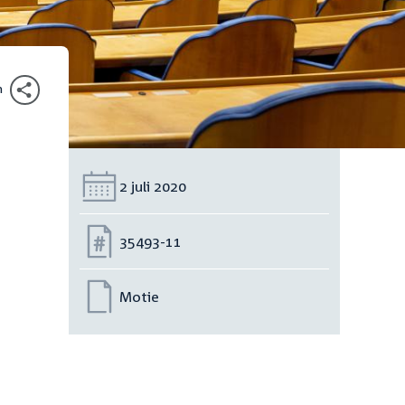
n
Datum:
2 juli 2020
Nummer:
35493-11
Motie