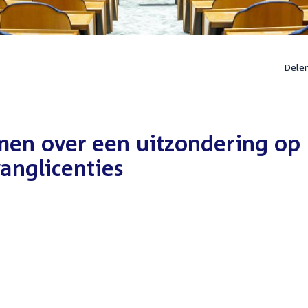
Dele
men over een uitzondering op
wanglicenties