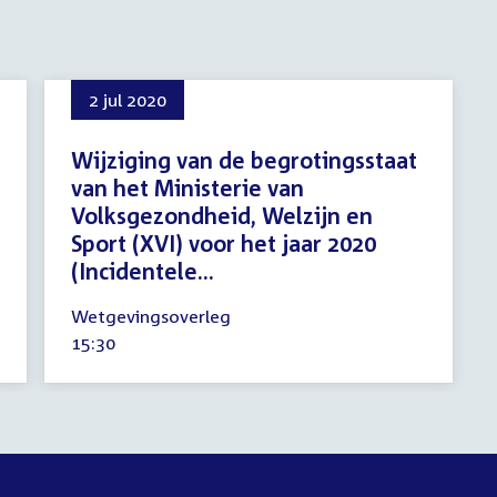
2 jul 2020
Wijziging van de begrotingsstaat
van het Ministerie van
Volksgezondheid, Welzijn en
Sport (XVI) voor het jaar 2020
(Incidentele...
2
Wetgevingsoverleg
juli
Tijd
15:30
2020
activiteit: