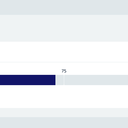
75
Vereist:
75