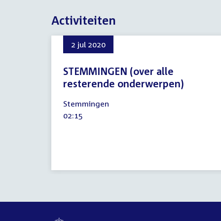
Activiteiten
2 jul 2020
STEMMINGEN (over alle
resterende onderwerpen)
2
Stemmingen
juli
Tijd
02:15
2020
activiteit: