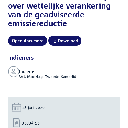
over wettelijke verankering
van de geadviseerde
emissiereductie
Open document
Download
Indieners
Indiener
W.J. Moorlag, Tweede Kamerlid
Datum:
18 juni 2020
Nummer:
35334-95