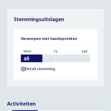
Stemmingsuitslagen
Verworpen met handopsteken
Voor
:
75
Vereist:
150
Totaal:
46
75
150
Detail stemming
-
Activiteiten