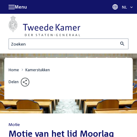
Menu
Taal sel
NL
Zoeken
Home
Kamerstukken
Delen
Motie
:
Motie van het lid Moorlag