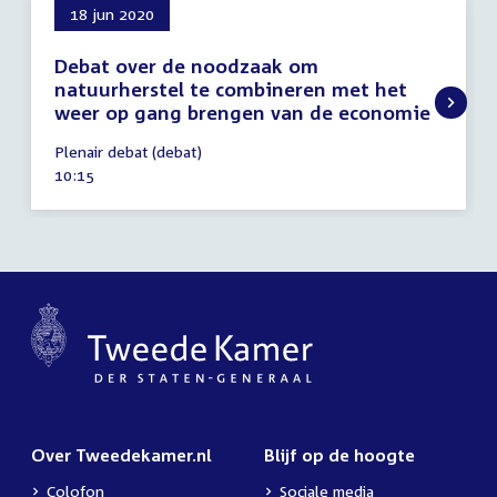
18 jun 2020
Debat over de noodzaak om
natuurherstel te combineren met het
weer op gang brengen van de economie
18
Plenair debat (debat)
juni
Tijd
10:15
2020
activiteit:
Over Tweedekamer.nl
Blijf op de hoogte
Colofon
Sociale media