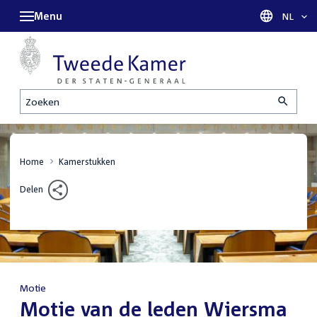
Menu
Taal sel
NL
Zoeken
Home
Kamerstukken
Delen
Motie
:
Motie van de leden Wiersma