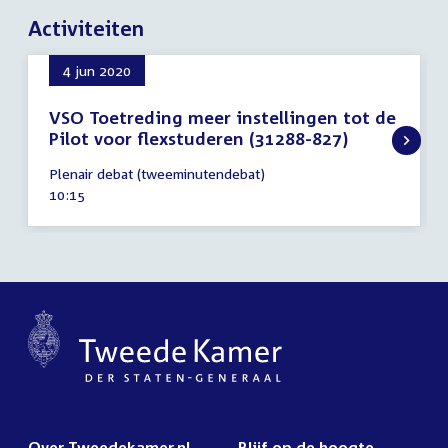
Activiteiten
4 jun 2020
VSO Toetreding meer instellingen tot de
Pilot voor flexstuderen (31288-827)
4
Plenair debat (tweeminutendebat)
juni
Tijd
10:15
2020
activiteit:
Over Tweedekamer.nl
Blijf op de hoogte