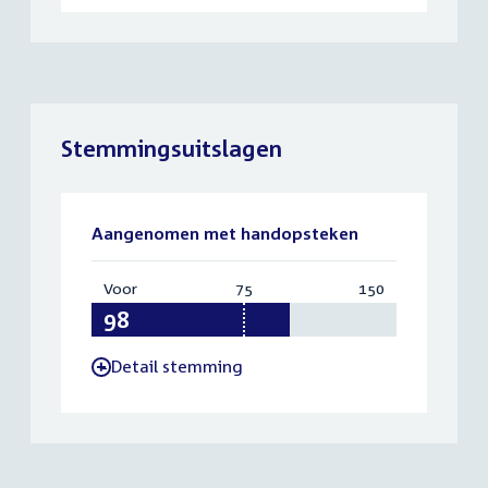
Stemmingsuitslagen
Aangenomen met handopsteken
Voor
:
75
Vereist:
150
Totaal:
98
75
150
Detail stemming
-