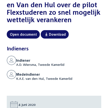
en Van den Hul over de pilot
Flexstuderen zo snel mogelijk
wettelijk verankeren
Open document
Download
Indieners
Indiener
A.D. Wiersma, Tweede Kamerlid
Medeindiener
K.A.E. van den Hul, Tweede Kamerlid
Datum:
4 juni 2020