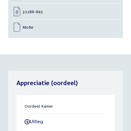
Nummer:
31288-841
Motie
Appreciatie (oordeel)
Oordeel Kamer
Uitleg
-