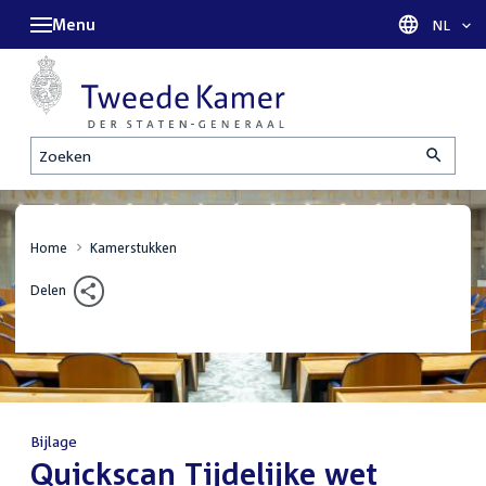
Menu
Taal sel
NL
Zoeken
Home
Kamerstukken
Delen
Bijlage
:
Quickscan Tijdelijke wet