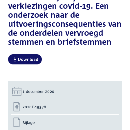
verkiezingen covid-19. Een
onderzoek naar de
uitvoeringsconsequenties van
de onderdelen vervroegd
stemmen en briefstemmen
Download
Datum:
1 december 2020
Nummer:
2020D49378
Bijlage