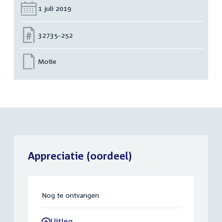
Datum:
1 juli 2019
Nummer:
32735-252
Motie
Appreciatie (oordeel)
Nog te ontvangen
Uitleg
-