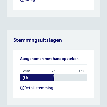
Stemmingsuitslagen
Aangenomen met handopsteken
Voor
:
75
Vereist:
150
Totaal:
76
75
150
Detail stemming
-