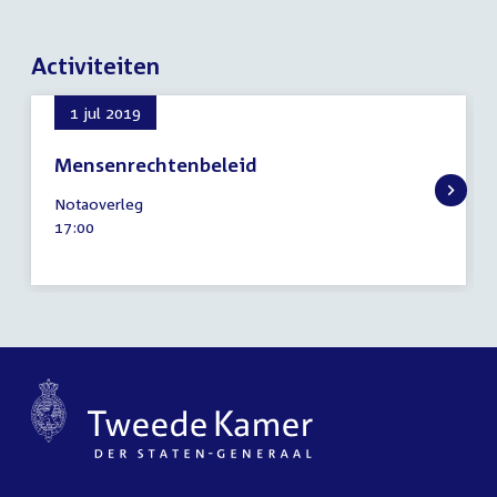
Activiteiten
1 jul 2019
Mensenrechtenbeleid
1
Notaoverleg
juli
Tijd
17:00
2019
activiteit: