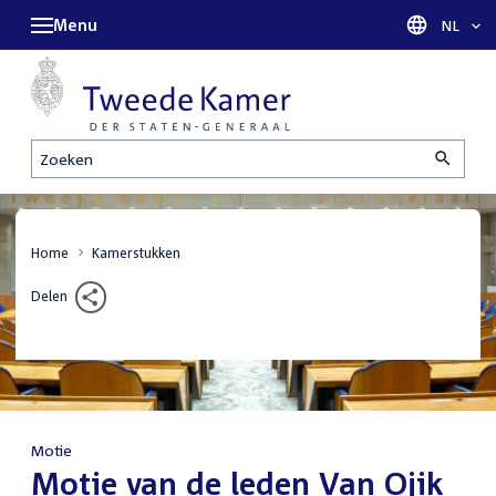
Menu
Taal sel
NL
Zoeken
Home
Kamerstukken
Delen
Motie
:
Motie van de leden Van Ojik