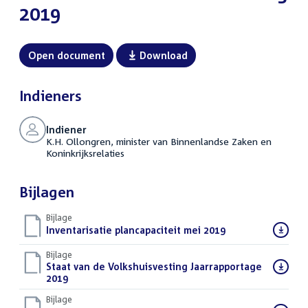
2019
Open document
Download
Indieners
Indiener
K.H. Ollongren, minister van Binnenlandse Zaken en
Koninkrijksrelaties
Bijlagen
Bijlage
Download
Inventarisatie plancapaciteit mei 2019
(PDF)
bestand:
Bijlage
Download
Staat van de Volkshuisvesting Jaarrapportage
bestand:
2019
(PDF)
Bijlage