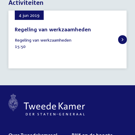
Activiteiten
4 jun 2019
Regeling van werkzaamheden
4
Regeling van werkzaamheden
juni
Tijd
15:50
2019
activiteit: