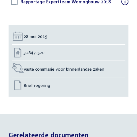
Download
Rapportage Expertteam Woningbouw 2018
(PDF)
bestand:
Datum:
28 mei 2019
Nummer:
32847-520
Vaste commissie voor binnenlandse zaken
Brief regering
Gerelateerde documenten