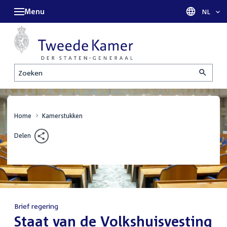
Menu
Taal sel
NL
Zoeken
Home
Kamerstukken
Delen
Brief regering
:
Staat van de Volkshuisvesting