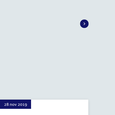
28 nov 2019
4 jun 