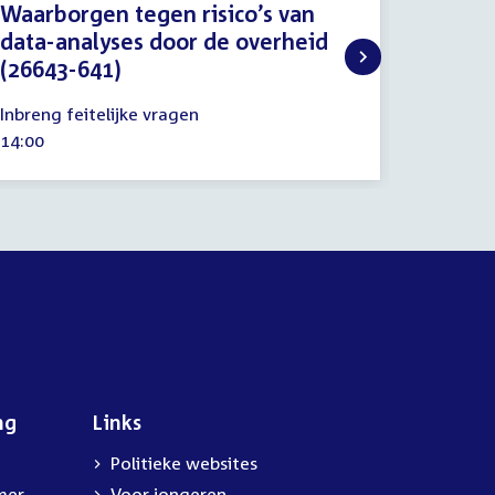
Waarborgen tegen risico’s van
Proced
data-analyses door de overheid
videov
(26643-641)
4
Procedu
juni
28
Tijd
10:00
Inbreng feitelijke vragen
2020
november
activitei
Tijd
14:00
2019
activiteit:
ng
Links
Politieke websites
mer
Voor jongeren