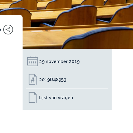
n
Datum:
29 november 2019
Nummer:
2019D48953
Lijst van vragen