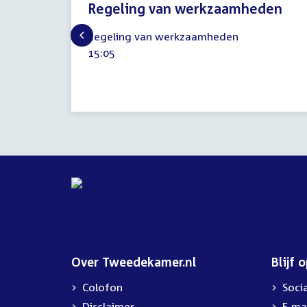
Regeling van werkzaamheden
10
Regeling van werkzaamheden
oktober
Tijd
15:05
2019
activiteit:
Over Tweedekamer.nl
Blijf 
Colofon
Soci
Disclaimer
E-ma