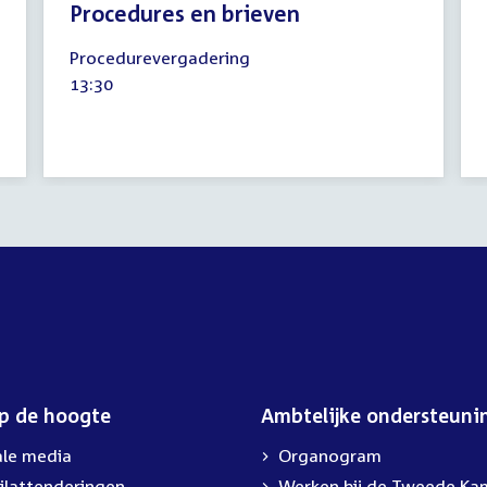
Procedures en brieven
7
Procedurevergadering
november
Tijd
13:30
2019
activiteit:
op de hoogte
Ambtelijke ondersteuni
ale media
Organogram
ilattenderingen
Werken bij de Tweede Ka