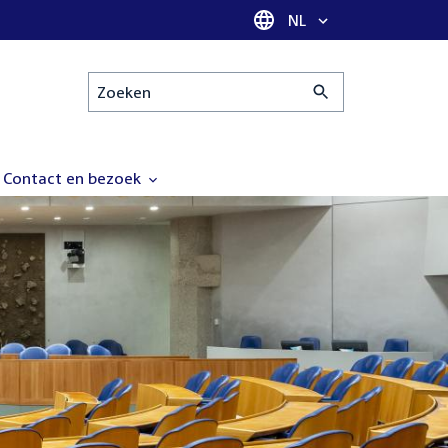
Taal selectie
NL
Zoeken
Contact en bezoek