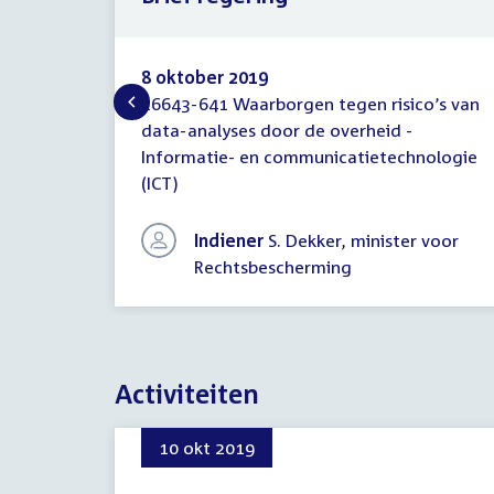
8 oktober 2019
26643-641 Waarborgen tegen risico’s van
Brief
data-analyses door de overheid -
regering
Informatie- en communicatietechnologie
(ICT)
Indiener
S. Dekker, minister voor
Rechtsbescherming
Activiteiten
10 okt 2019