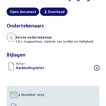
Open document
Download
Ondertekenaars
Eerste ondertekenaar
F.B.J. Grapperhaus, minister van Justitie en Veiligheid
Bijlagen
Bijlage
Download
Aanbiedingsbrief
(DOC)
bestand:
Datum:
4 december 2019