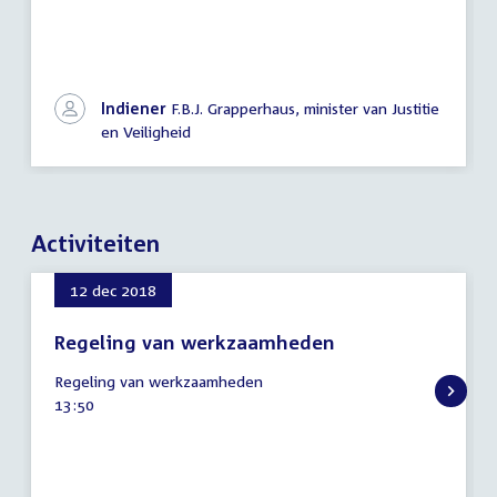
Indiener
F.B.J. Grapperhaus, minister van Justitie
en Veiligheid
Activiteiten
12 dec 2018
Regeling van werkzaamheden
12
Regeling van werkzaamheden
december
Tijd
13:50
2018
activiteit: