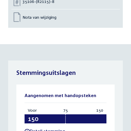
Nummer:
35106-(R2115)-8
Nota van wijziging
Stemmingsuitslagen
Aangenomen met handopsteken
Voor
:
75
Vereist:
150
Totaal:
150
75
150