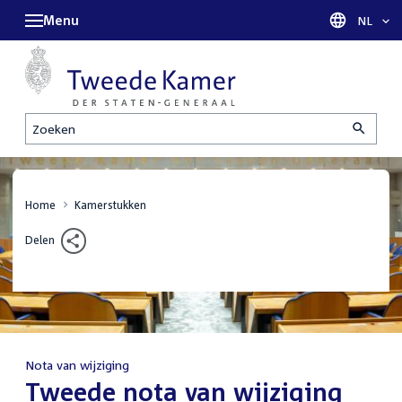
Menu
Taal sel
NL
Zoeken
Home
Kamerstukken
Delen
Nota van wijziging
:
Tweede nota van wijziging