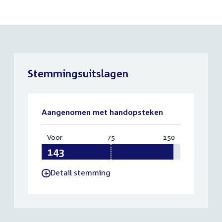
Stemmingsuitslagen
Aangenomen met handopsteken
Voor
:
75
Vereist:
150
Totaal:
143
75
150
Detail stemming
-