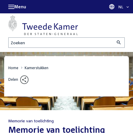
Menu
Taal sel
NL
Zoeken
Home
Kamerstukken
Delen
Memorie van toelichting
:
Memorie van toelichting