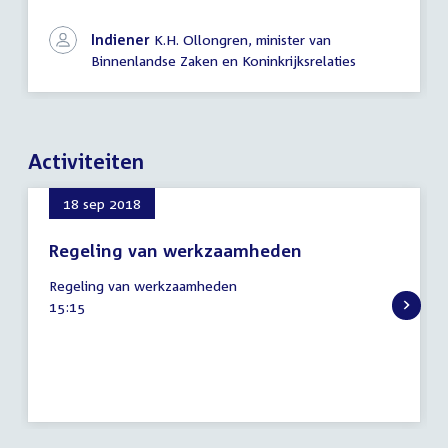
Indiener
K.H. Ollongren, minister van
Binnenlandse Zaken en Koninkrijksrelaties
Activiteiten
18 sep 2018
Regeling van werkzaamheden
18
Regeling van werkzaamheden
september
Tijd
15:15
2018
activiteit: