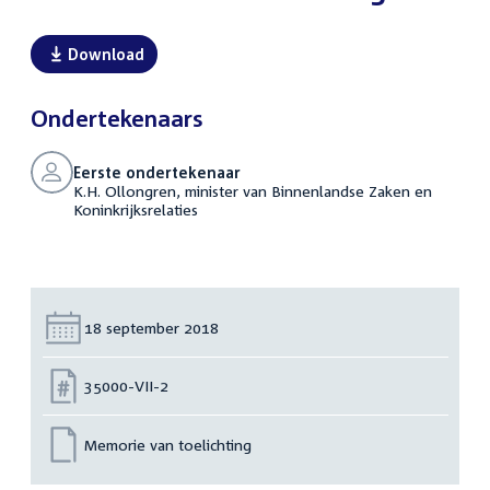
Download
Ondertekenaars
Eerste ondertekenaar
K.H. Ollongren, minister van Binnenlandse Zaken en
Koninkrijksrelaties
Datum:
18 september 2018
Nummer:
35000-VII-2
Memorie van toelichting