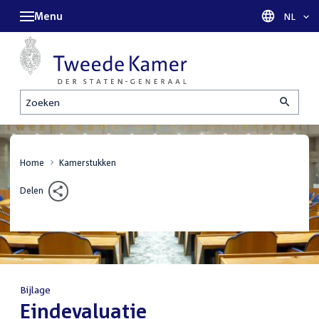
Menu
Taal sel
NL
Zoeken
Home
Kamerstukken
Delen
Bijlage
:
Eindevaluatie