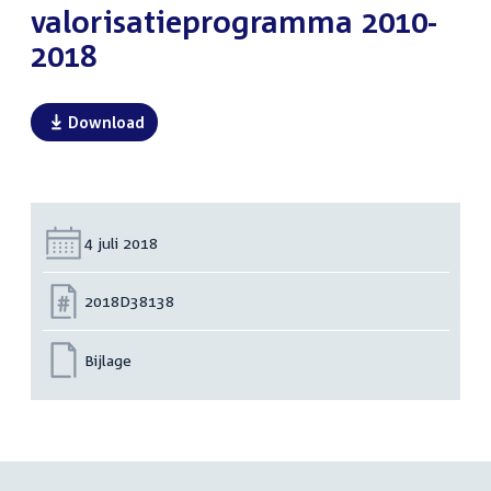
valorisatieprogramma 2010-
2018
Download
Datum:
4 juli 2018
Nummer:
2018D38138
Bijlage